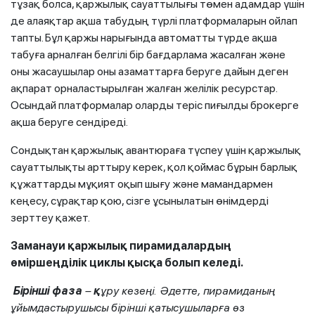
тұзақ болса, қаржылық сауаттылығы төмен адамдар үшін
де алаяқтар ақша табудың түрлі платформаларын ойлап
тапты. Бұл қаржы нарығында автоматты түрде ақша
табуға арналған белгілі бір бағдарлама жасалған және
оны жасаушылар оны азаматтарға беруге дайын деген
ақпарат орналастырылған жалған желілік ресурстар.
Осындай платформалар оларды теріс пиғылды брокерге
ақша беруге сендіреді.
Сондықтан қаржылық авантюраға түспеу үшін қаржылық
сауаттылықты арттыру керек, қол қоймас бұрын барлық
құжаттарды мұқият оқып шығу және мамандармен
кеңесу, сұрақтар қою, сізге ұсынылатын өнімдерді
зерттеу қажет.
Заманауи қаржылық пирамидалардың
өміршеңділік циклы қысқа болып келеді.
Бірінші фаза
–
қ
ұру кезеңі. Әдетте, пирамиданың
ұйымдастырушысы бірінші қатысушыларға өз