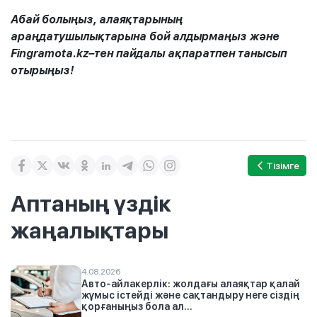
Абай болыңыз, алаяқтарының
араңдатушылықтарына бой алдырмаңыз және
Fingramota.kz–тен пайдалы ақпаратпен танысып
отырыңыз!
Тізімге
Аптаның үздік
жаңалықтары
4.08.2026
Авто-айлакерлік: жолдағы алаяқтар қалай
жұмыс істейді және сақтандыру неге сіздің
қорғаныңыз бола ал...