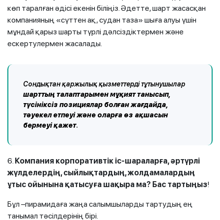
көп таралған әдісі екенін біліңіз. Әдетте, шарт жасасқан
компанияның «сүттен ақ, судан таза» шыға алуы үшін
мұндай қарыз шарты түрлі дәлсіздіктермен және
ескертулермен жасалады.
Сондықтан қаржылық қызметтерді тұтынушылар
шарттың талаптарымен мұқият танысып,
түсініксіз позициялар болған жағдайда,
тәуекел етпеуі және оларға өз ақшасын
бермеуі қажет
.
6.
Компания корпоративтік іс-шараларға, әртүрлі
жүлделердің, сыйлықтардың, жолдамалардың
ұтыс ойынына қатысуға шақыра ма? Бас тартыңыз
!
Бұл –пирамидаға жаңа салымшыларды тартудың ең
танымал тәсілдерінің бірі.