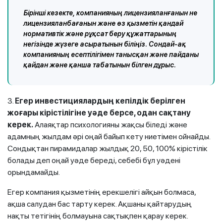
Бірінші кезекте, компанияның лицензияланғанын не
лицензияланбағанын және өз қызметін қандай
нормативтік және рұқсат беру құжаттарының
негізінде жүзеге асыратынын біліңіз. Сондай-ақ
компанияның есептілігімен танысқан және пайданы
қайдан және қанша табатынын білген дұрыс.
3.
Егер инвестициялардың кепілдік берілген
жоғары кірістілігіне уәде берсе, одан сақтану
керек.
Алаяқтар психологияны жақсы біледі және
адамның жылдам әрі оңай байып кету ниетімен ойнайды.
Сондықтан пирамидалар жылдық 20, 50, 100% кірістілік
болады деп оңай уәде береді, себебі бұл уәдені
орындамайды.
Егер компания қызметінің ерекшелігі айқын болмаса,
ақша салудан бас тарту керек. Ақшаны қайтарудың
нақты тетігінің болмауына сақтықпен қарау керек.