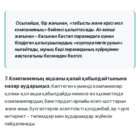
Осылайша, бір жағынан, «табысты және кірісі мол
компанияның» бейнесі қалыптасады. Ал екінші
жағынан – басынан бастап пирамидаға күмән
білдірген қатысушылардың «корпоративтік рухын»
нығайтады, мұның бәрі пирамиданың күйреуімен
аяқталатыны бесенеден белгілі.
7. Компанияның ақшаны қалай қабылдайтынына
назар аударыңыз.
Көптеген күмәнді компаниялар
қолма-қол ақша қабылдайды немесе өз қызметінде
компаниялардың банктердегі арнайы есеп-шоттарын
және анық бухгалтерлік есептілікті қолданбай, әр түрлі
интернет - төлемдер мен аударымдар жүйесін
пайдаланады.