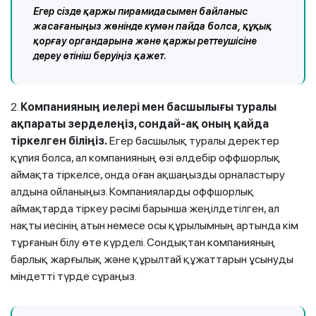
Егер сізде қаржы пирамидасымен байланыс
жасағаныңыз жөнінде күмән пайда болса, құқық
қорғау органдарына және қаржы реттеушісіне
дереу өтініш беруіңіз қажет.
2.
Компанияның иелері мен басшылығы туралы
ақпараты зерделеңіз, сондай-ақ оның қайда
тіркелген біліңіз.
Егер басшылық туралы деректер
құпия болса, ал компанияның өзі әлдебір оффшорлық
аймақта тіркелсе, онда оған ақшаңызды орналастыру
алдына ойланыңыз. Компанияларды оффшорлық
аймақтарда тіркеу рәсімі барынша жеңілдетілген, ал
нақты иесінің атын немесе осы құрылымның артында кім
тұрғанын білу өте күрделі. Сондықтан компанияның
барлық жарғылық және құрылтай құжаттарын ұсынуды
міндетті түрде сұраңыз.