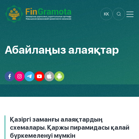
KK
Абайлаңыз алаяқтар
Қазіргі заманғы алаяқтардың
схемалары. Қаржы пирамидасы қалай
бүркемеленуі мүмкін