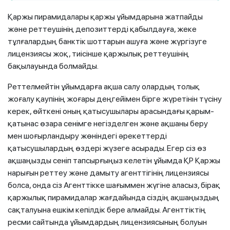
Қаржы пирамидалары қаржы ұйымдарына жатпайды
және реттеушінің депозиттерді қабылдауға, жеке
тұлғалардың банктік шоттарын ашуға және жүргізуге
лицензиясы жоқ, тиісінше қаржылық реттеушінің
бақылауында болмайды.
Реттелмейтін ұйымдарға ақша салу олардың толық
жоғалу қаупінің жоғары деңгейімен бірге жүретінін түсіну
керек, өйткені оның қатысушылары арасындағы қарым-
қатынас өзара сенімге негізделген және ақшаны беру
мен шоғырландыру жөніндегі әрекеттерді
қатысушылардың өздері жүзеге асырады. Егер сіз өз
ақшаңызды сеніп тапсырғыңыз келетін ұйымда ҚР Қаржы
нарығын реттеу және дамыту агенттігінің лицензиясы
болса, онда сіз Агенттікке шағыммен жүгіне аласыз, бірақ
қаржылық пирамидалар жағдайында сіздің ақшаңыздың
сақталуына ешкім кепілдік бере алмайды. Агенттіктің
ресми сайтында ұйымдардың лицензиясының болуын