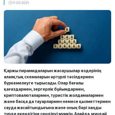
11.03.2021
Қаржы пирамидаларын жасаушылар өздерінің
алаяқтық схемаларын әртүрлі тәсілдермен
бүркемелеуге тырысады. Олар бағалы
қағаздармен, зергерлік бұйымдармен,
криптовалюталармен, туристік жолдамалармен
және басқа да тауарлармен немесе қызметтермен
сауда жасайтындығына және оның бәрі заңды
түрде екендігіне сендіруі мүмкін. Алайда, мұндай