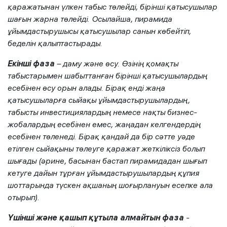
қаражатынан үлкен табыс төлейді, бірінші қатысушылар
шағын жарна төлейді. Осылайша, пирамида
ұйымдастырушысы қатысушылар санын көбейтіп,
беделін қалыптастырады.
Екінші
фаза
– даму және өсу. Өзінің қомақты
табыстарымен шабыттанған бірінші қатысушылардың
есебінен өсу орын алады. Бірақ енді жаңа
қатысушыларға сыйақы ұйымдастырушылардың,
табысты инвестициялардың немесе нақты бизнес-
жобалардың есебінен емес, жаңадан келгендердің
есебінен төленеді. Бірақ қандай да бір сәтте уәде
етілген сыйақыны төлеуге қаражат жеткіліксіз болып
шығады (әрине, басынан бастап пирамидадан шығып
кетуге дайын тұрған ұйымдастырушылардың құпия
шоттарында түскен ақшаның шоғырлануын есепке ала
отырып).
Үшінші
және қашып құтыла алмайтын фаза
-