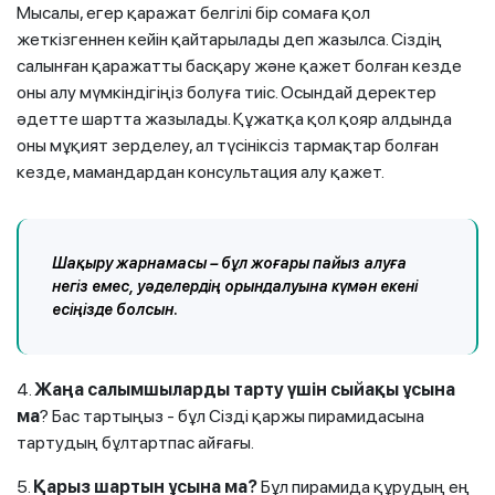
Мысалы, егер қаражат белгілі бір сомаға қол
жеткізгеннен кейін қайтарылады деп жазылса. Сіздің
салынған қаражатты басқару және қажет болған кезде
оны алу мүмкіндігіңіз болуға тиіс. Осындай деректер
әдетте шартта жазылады. Құжатқа қол қояр алдында
оны мұқият зерделеу, ал түсініксіз тармақтар болған
кезде, мамандардан консультация алу қажет.
Шақыру жарнамасы – бұл жоғары пайыз алуға
негіз емес, уәделердің орындалуына күмән екені
есіңізде болсын.
4.
Жаңа салымшыларды тарту үшін сыйақы ұсына
ма
? Бас тартыңыз - бұл Сізді қаржы пирамидасына
тартудың бұлтартпас айғағы.
5.
Қарыз шартын ұсына ма?
Бұл пирамида құрудың ең