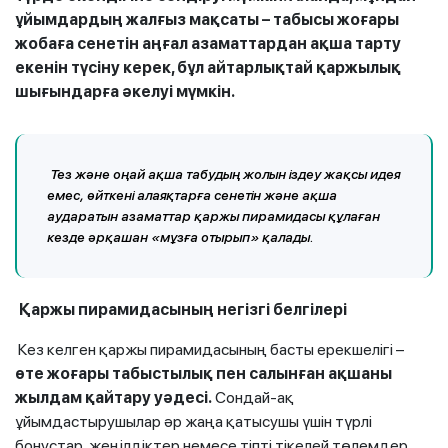
ұйымдардың жалғыз мақсаты – табысы жоғары
жобаға сенетін аңғал азаматтардан ақша тарту
екенін түсіну керек, бұл айтарлықтай қаржылық
шығындарға әкелуі мүмкін.
Тез және оңай ақша табудың жолын іздеу жақсы идея
емес, өйткені алаяқтарға сенетін және ақша
аударатын азаматтар қаржы пирамидасы құлаған
кезде әрқашан «мұзға отырып» қалады.
Қаржы пирамидасының негізгі белгілері
Кез келген қаржы пирамидасының басты ерекшелігі –
өте жоғары табыстылық пен салынған ақшаны
жылдам қайтару уәдесі.
Сондай-ақ
ұйымдастырушылар әр жаңа қатысушы үшін түрлі
бонустар, жеңілдіктер немесе тіпті тікелей төлемдер