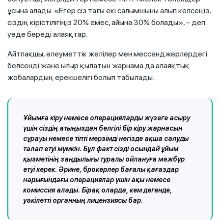
ұсына алады. «Егер сіз тағы екі салымшыны алып келсеңіз,
сіздің кірістілігіңіз 20% емес, айына 30% болады», – деп
уәде береді алаяқтар.
Айтпақшы, әлеуметтік желілер мен мессенджерлердегі
белсенді және ығыр қылатын жарнама да алаяқтық
жобалардың ерекшелігі болып табылады.
Ұйымға кіру немесе операцияларды жүзеге асыру
үшін сіздің атыңыздан белгілі бір кіру жарнасын
сұрауы немесе тіпті мерзімді негізде ақша салуды
талап етуі мүмкін. Бұл факт сізді осындай ұйым
қызметінің заңдылығы туралы ойлануға мәжбүр
етуі керек. Әрине, брокерлер бағалы қағаздар
нарығындағы операциялар үшін ақы немесе
комиссия алады. Бірақ оларда, кем дегенде,
уәкілетті органның лицензиясы бар.