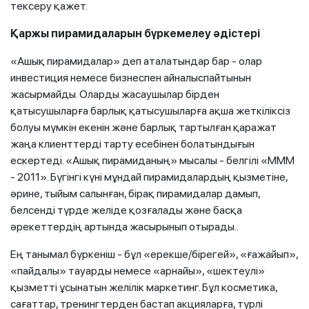
тексеру қажет.
Қаржы пирамидаларын бүркемелеу әдістері
«Ашық пирамидалар» деп аталатындар бар - олар
инвестиция немесе бизнеспен айналыспайтынын
жасырмайды. Оларды жасаушылар бірден
қатысушыларға барлық қатысушыларға ақша жеткіліксіз
болуы мүмкін екенін және барлық тартылған қаражат
жаңа клиенттерді тарту есебінен болатындығын
ескертеді. «Ашық пирамиданың» мысалы - белгілі «МММ
- 2011». Бүгінгі күні мұндай пирамидалардың қызметіне,
әрине, тыйым салынған, бірақ пирамидалар дамып,
белсенді түрде желіде қозғалады және басқа
әрекеттердің артында жасырынып отырады..
Ең танымал бүркеніш - бұл «ерекше/бірегей», «ғажайып»,
«пайдалы» тауарды немесе «арнайы», «шектеулі»
қызметті ұсынатын желілік маркетинг. Бұл косметика,
сағаттар, тренингтерден бастап акцияларға, түрлі