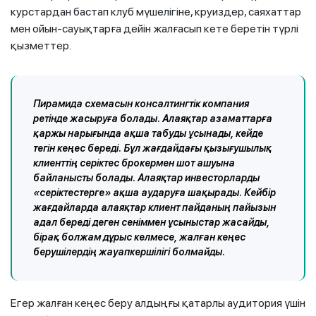
курстардан бастап клуб мүшелігіне, круиздер, саяхаттар
мен ойын-сауықтарға дейін жалғасып кете беретін түрлі
қызметтер.
Пирамида схемасын консалтингтік компания
ретінде жасыруға болады. Алаяқтар азаматтарға
қаржы нарығында ақша табуды ұсынады, кейде
тегін кеңес береді. Бұл жағдайдағы қызығушылық
клиенттің серіктес брокермен шот ашуына
байланысты болады. Алаяқтар инвесторларды
«серіктестерге» ақша аударуға шақырады. Кейбір
жағдайларда алаяқтар клиент пайданың пайызын
адал береді деген сеніммен ұсыныстар жасайды,
бірақ болжам дұрыс келмесе, жалған кеңес
берушілердің жауапкершілігі болмайды.
Егер жалған кеңес беру алдыңғы қатарлы аудитория үшін