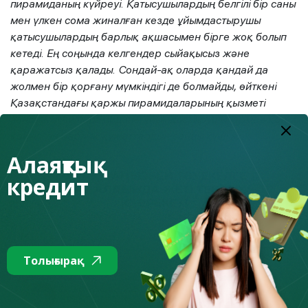
пирамиданың күйреуі. Қатысушылардың белгілі бір саны
мен үлкен сома жиналған кезде ұйымдастырушы
қатысушылардың барлық ақшасымен бірге жоқ болып
кетеді. Ең соңында келгендер сыйақысыз және
қаражатсыз қалады. Сондай-ақ оларда қандай да
жолмен бір қорғану мүмкіндігі де болмайды, өйткені
Қазақстандағы қаржы пирамидаларының қызметі
заңсыз, яғни пирамиданы ұйымдастырушылармен қол
қойылған барлық құжаттардың заңды күші жоқ.
Алаяқтық
кредит
Толығырақ