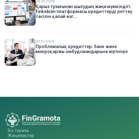
26.07.2026
Қарыз тұзағынан шығудың жаңа мүмкіндігі:
Finkelisim платформасы кредиттерді реттеу
тәсілін қалай өзг...
30.12.2024
Проблемалық кредиттер: банк және
микроқаржы омбудсмандарына жүгініңіз
Біз туралы
Жаңалықтар