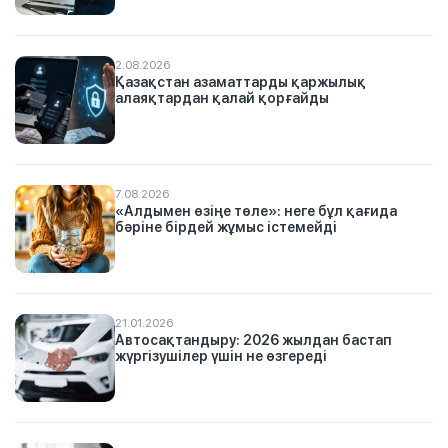
2.08.2026
Қазақстан азаматтарды қаржылық
алаяқтардан қалай қорғайды
7.08.2026
«Алдымен өзіңе төле»: неге бұл қағида
бәріне бірдей жұмыс істемейді
21.01.2026
Автосақтандыру: 2026 жылдан бастап
жүргізушілер үшін не өзгереді