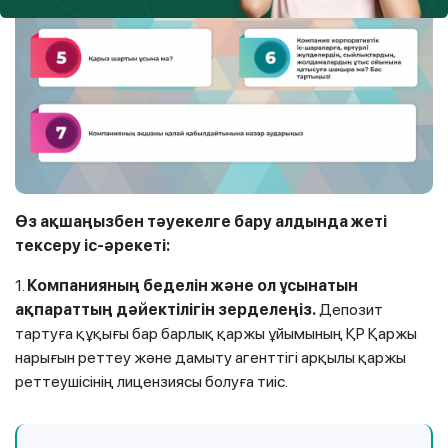
Өз ақшаңызбен тәуекелге бару алдында жеті
тексеру іс-әрекеті:
1.
Компанияның беделін және ол ұсынатын
ақпараттың дәйектілігін зерделеңіз.
Депозит
тартуға құқығы бар барлық қаржы ұйымының ҚР Қаржы
нарығын реттеу және дамыту агенттігі арқылы қаржы
реттеушісінің лицензиясы болуға тиіс.