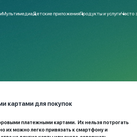
и
Мультимедиа
Детские приложения
Продукты и услуги
Часто 
ми картами для покупок
фровыми платежными картами.
Их
нельзя потрогать
но их можно легко привязать к смартфону и