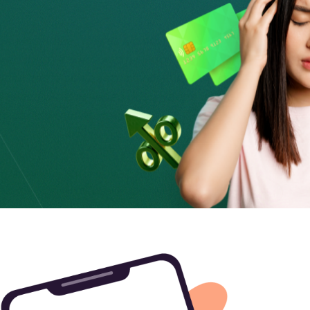
е магазина, то, как и с обычной пластиковой
мер виртуальной карты, срок ее действия и
купка подтверждается с помощью
 телефон, или через push-уведомления – это
анковском приложении.
 в личном кабинете банковского приложения, в разделе
матического копирования реквизитов.