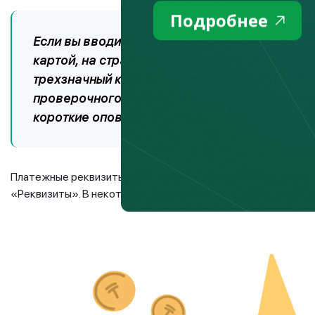
Подробнее
Если вы вводите платежные реквизиты на сайт
картой, на странице оплаты нужно указать но
трехзначный код. На большинстве сайтов по
проверочного SMS-кода, который приходит на
короткие оповещения, которые приходят в б
Платежные реквизиты виртуальной карты можно посмотреть
«Реквизиты». В некоторых приложениях есть функция авто