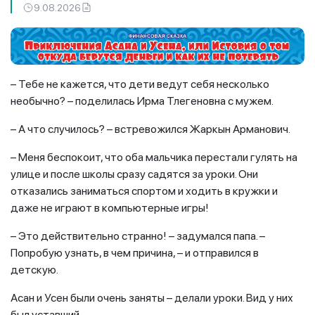
9.08.2026
– Тебе не кажется, что дети ведут себя несколько
необычно? – поделилась Ирма Тлегеновна с мужем.
– А что случилось? – встревожился Жаркын Арманович.
– Меня беспокоит, что оба мальчика перестали гулять на
улице и после школы сразу садятся за уроки. Они
отказались заниматься спортом и ходить в кружки и
даже не играют в компьютерные игры!
– Это действительно странно! – задумался папа. –
Попробую узнать, в чем причина, – и отправился в
детскую.
Асан и Усен были очень заняты – делали уроки. Вид у них
был уставший.