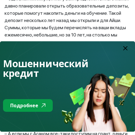
давно планировали открыть образовательные депозиты,
которые помогут накопить деньги на обучение. Такой
депозит несколько лет назад мы открыли и для Айши.
Суммы, которые мы будем перечислять на ваши вклады
ежемесячно, небольшие, но за 10 лет, на столько мы
планируем открыть депозиты, нужную сумму для
каждого накопить получится. Причем, на вклады будет
начислены не только банковские проценты, но и премия
Мошеннический
от государства. Как вам такая идея?
кредит
– Нам нравится!
– А мы сможем сами пополнять депозиты?
– Да, конечно! – сказал папа. – Айша, например, часть
Подробнее
выручки от своих поделок кладет на свой депозит. Она к
вы знаете – отличница и шанс поступить на грант у нее
большой.
– А если мы с Асаном все-таки поступим на грант, деньги