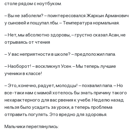
столе рядом с ноутбуком.
– Вы не заболели? – поинтересовался Жаркын Арманович
у сыновей и пощупал лбы. – Температура нормальная.
– Нет, мы абсолютно здоровы, – грустно сказал Асан, не
отрываясь от чтения
– У вас неприятности в школе? – предположил папа.
– Наоборот! – воскликнул Усен. – Мы теперь лучшие
ученики в классе!
– Это, конечно, радует, молодцы! – похвалил папа. – Но
все-таки нам с мамой хотелось бы знать причину такого
нехарактерного для вас рвения к учебе. Неделю назад
нельзя было усадить за уроки, а теперь проблема
отправить погулять. Это вредно для здоровья.
Мальчики переглянулись: