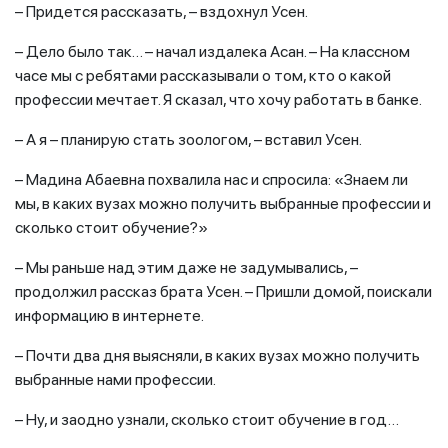
– Придется рассказать, – вздохнул Усен.
– Дело было так… – начал издалека Асан. – На классном
часе мы с ребятами рассказывали о том, кто о какой
профессии мечтает. Я сказал, что хочу работать в банке.
– А я – планирую стать зоологом, – вставил Усен.
– Мадина Абаевна похвалила нас и спросила: «Знаем ли
мы, в каких вузах можно получить выбранные профессии и
сколько стоит обучение?»
– Мы раньше над этим даже не задумывались, –
продолжил рассказ брата Усен. – Пришли домой, поискали
информацию в интернете.
– Почти два дня выясняли, в каких вузах можно получить
выбранные нами профессии.
– Ну, и заодно узнали, сколько стоит обучение в год…