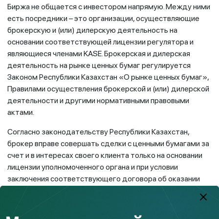
Биржа не общается с инвестором напрямую. Между ними
есть посредники – это организации, осуществляющие
брокерскую и (или) дилерскую деятельность на
основании соответствующей лицензии регулятора и
являющиеся членами KASE. Брокерская и дилерская
деятельность на рынке ценных бумаг регулируется
Законом Республики Казахстан «О рынке ценных бумаг»,
Правилами осуществления брокерской и (или) дилерской
деятельности и другими нормативными правовыми
актами.
Согласно законодательству Республики Казахстан,
брокер вправе совершать сделки с ценными бумагами за
счет и в интересах своего клиента только на основании
лицензии уполномоченного органа и при условии
заключения соответствующего договора об оказании
брокерских услуг между брокером и клиентом. Если вы
решили заключить договор с брокером, вам необходимо,
в первую очередь, проверить на интернет-ресурсе