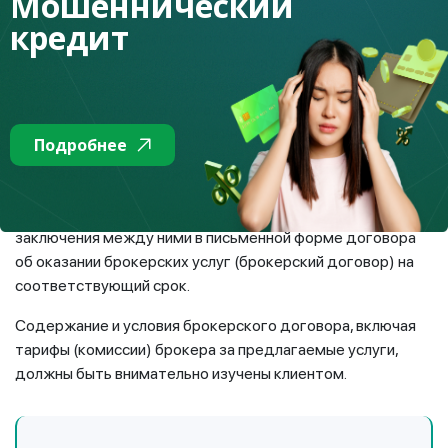
Мошеннический
Агентства РК по регулированию и развитию финансового
кредит
рынка наличие у данного брокера лицензии на
осуществление профессиональной деятельности на
рынке ценных бумаг. Наименование и реквизиты брокера
должны с точностью совпадать с наименованием и
реквизитами, указанными на интернет-ресурсе.
Подробнее
Что важного содержится в брокерском договоре?
Сотрудничество клиента с брокером начинается с
заключения между ними в письменной форме договора
об оказании брокерских услуг (брокерский договор) на
соответствующий срок.
Содержание и условия брокерского договора, включая
тарифы (комиссии) брокера за предлагаемые услуги,
должны быть внимательно изучены клиентом.