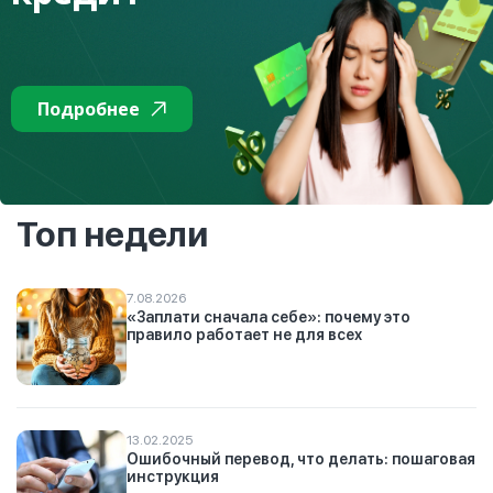
«Детские приложения», на государственном и русском
языках.
Подробнее читайте в разделе «
»
Детские приложения
Подробнее
К списку
Топ недели
7.08.2026
«Заплати сначала себе»: почему это
правило работает не для всех
13.02.2025
Ошибочный перевод, что делать: пошаговая
инструкция