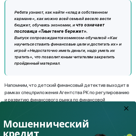
Ребята узнают, как найти «клад в собственном
кармане», как можно всей семьей весело вести
бюджет, обучаясь экономии, и
что означает
пословица
«Тиын тенге бережет».
Выпуск сопровождается комиксом-обучалкой «Как
научиться ставить финансовые цели и достигать их» и
игрой «Недостаточно иметь деньги, надо уметь их
тратить», что позволит юным читателям закрепить
пройденный материал.
Напомним, что детский финансовый детектив выходит в
рамках спецприложения Агентства РК по регулированию
и развитию финансового рынка по финансовой
грамотности в республиканских газетах «Дружные
ребята» и «Улан». Он рассчитан на детей младшего и
Мошеннический
среднего школьного возраста. Все выпуски детектива
представлены на сайте
, в разделе
www.fingramota.kz
кредит