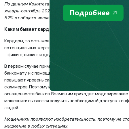
По данным Комитета по правовой статистике и специальн
Подробнее
январь-сентябрь 2021 года зарегистрировано свыше 16,6
52% от общего числа правонарушений.
Каким бывает кардинг?
Кардеры, то есть мошенники, ведущие охоту на чужие плат
потенциальных жертв с использованием различных считыва
– фишинг, вишинг и другие.
В первом случае применяется прибор для скимминга – это 
банкомату, и с помощью которого можно считать информаци
повышают уровень системы своих банкоматов и ставят на 
скиммеров. Поэтому краж с использование скиммеров стано
оснащенности банков. Взамен им приходит моделирование 
мошенники пытаются получить необходимый доступ к конф
людей.
Мошенники проявляют изобретательность, поэтому не сто
мышление в любых ситуациях.