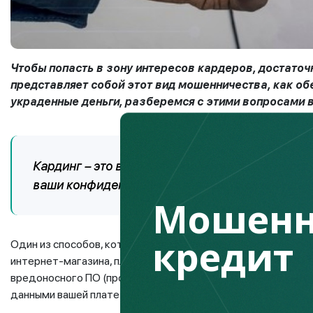
Чтобы попасть в зону интересов кардеров, достаточ
представляет собой этот вид мошенничества, как обе
украденные деньги, разберемся с этими вопросами в
Кардинг – это вид мошенничества, при котор
ваши конфиденциальные данные, снимают день
Мошенн
кредит
Один из способов, который используют мошенники для полу
интернет-магазина, платежных и расчетных систем. С пом
вредоносного ПО (программного обеспечения) хакеры могу
данными вашей платежной карты.