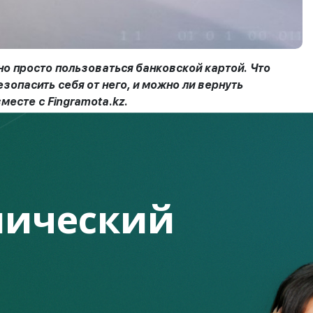
но просто пользоваться банковской картой. Что
зопасить себя от него, и можно ли вернуть
месте с Fingramota.kz.
ом злоумышленники, заполучив обманным путем
ги со счетов без вашего ведома.
ический
чения доступа к данным карты, – это взлом серверов
ощью программ удаленного доступа и различного
т завладеть важной персональной информацией о вас и