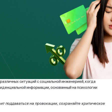
ым учетам Генеральной прокуратуры РК, в Казахстане за
 тыс. случаев интернет-мошенничества, что составляет
ежные карты, могут применять атаки на своих
ющих устройств на банкоматах, либо дистанционные атаки
такое миниатюрное устройство, которое крепится к
ю с платежной карты. Банки, в свою очередь, постоянно
них электронные средства для защиты и обнаружения
вится все меньше – из-за улучшения технической
различных ситуаций с социальной инженерией, когда
иденциальной информации, основанный на психологии
ит поддаваться на провокации, сохраняйте критическое