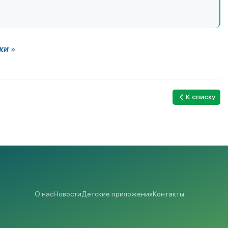
ки
»
К списку
О нас
Новости
Детские приложения
Контакты