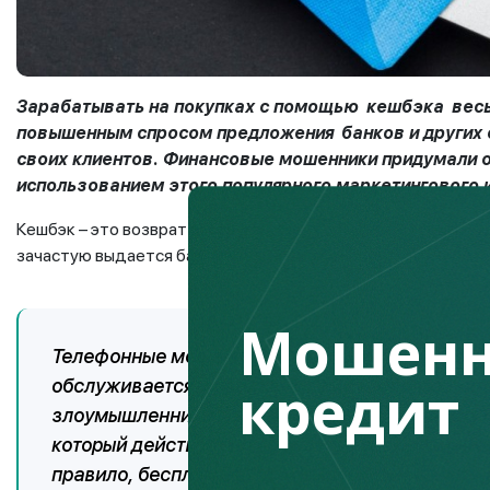
Зарабатывать на покупках с помощью
кешбэка
весь
повышенным спросом предложения
банков и других
своих клиентов. Финансовые мошенники придумали 
использованием этого популярного маркетингового 
Кешбэк – это возврат части денежных средств, которые был
зачастую выдается баллами или купонами.
Мошенн
Телефонные мошенники звонят к клиенту и, пре
кредит
обслуживается, предлагают ему воспользовать
злоумышленники предлагают выпустить карту с
который действует на покупки во всех розничны
правило, бесплатное, срок выпуска минимальны