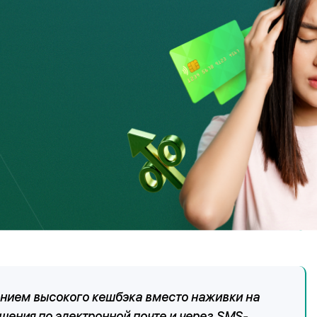
р. Если клиент отвечает утвердительно,
ала оценить его работу от 1 до 10,
м для пущей убедительности играет мелодия
уточняет все детали, когда будет удобно
 ее забрать, перепроверяет данные клиента и,
ия выпуска карты, который приходит клиенту
а вопросы быстро, не давая клиенту времени
ельность. После того, как нужные данные
е просит оценить его работу по 10-тибальной
едствии недосчитывается денег с карты, снять
руда.
ением высокого кешбэка вместо наживки на
бщения по электронной почте и через SMS-