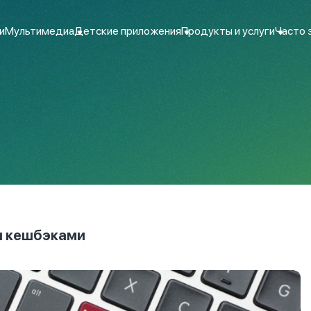
и
Мультимедиа
Детские приложения
Продукты и услуги
Часто 
и кешбэками