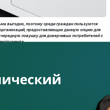
ма выгодно, поэтому среди граждан пользуются
 организаций, предоставляющих данную опцию для
очередную ловушку для доверчивых потребителей с
инструмента.
и потрачены на покупку товара или услуги, причем он
ический
дставляясь сотрудником банка, в котором он
ся их кешбэк-сервисом. К примеру,
 высоким и гибким кешбэком от 8 до 30%,
х сетях. Обслуживание у такой карты, как
й: от 1 до 3 дней, доставка карты может быть