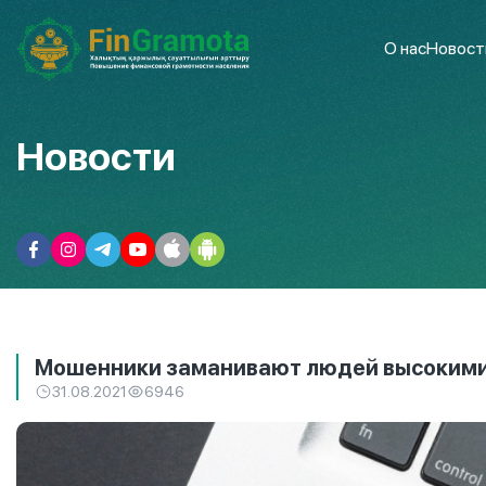
О нас
Новост
Новости
Мошенники заманивают людей высоким
31.08.2021
6946