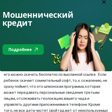
вызвав жалость сообщениями, фотографиями
онкобольных детей и тем самым желание оказать
Мошеннический
благотворительность. Проверить, не аферисты ли это,
можно только запросив у них полный пакет документов,
кредит
разобраться в которых помогут родители.
Чудо-приложение
Мошенники могут выслать ссылки на гаджет вашего
Подробнее
ребенка с рекламой приложения для геймера или
сервиса, позволяющего быстро разбогатеть либо
отследить местоположение любого человека. Главное,
что данное мобильное приложение якобы уникальное, и
его можно скачать бесплатно по высланной ссылке. Если
ребенок скачает сомнительный софт, то, к сожалению, не
сразу поймет, что это шпионская программа, которая
может передавать персональные сведения третьим
лицам, отслеживать геолокацию вашего чада и
управлять другими приложениями в телефоне. Кроме
того, не все дети чистят свой гаджет от неиспользуемых