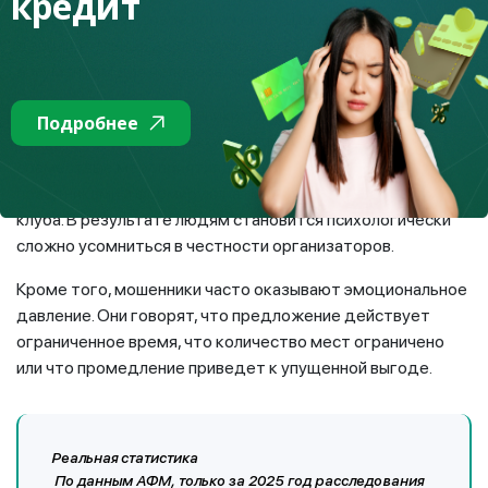
кредит
улучшить финансовое положение. Даже небольшой
дополнительный доход может стать серьезным
аргументом для человека, живущего на пенсию.
В-третьих, злоумышленники создают ощущение
Подробнее
сообщества и поддержки. Они проводят встречи,
совместные мероприятия, поздравляют участников с
праздниками и формируют атмосферу дружеского
клуба. В результате людям становится психологически
сложно усомниться в честности организаторов.
Кроме того, мошенники часто оказывают эмоциональное
давление. Они говорят, что предложение действует
ограниченное время, что количество мест ограничено
или что промедление приведет к упущенной выгоде.
Реальная статистика
По данным АФМ, только за 2025 год расследования