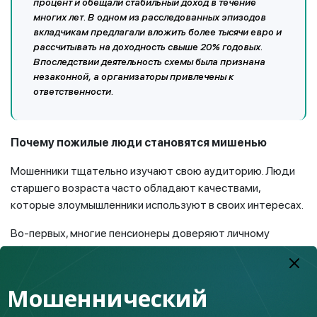
процент и обещали стабильный доход в течение
многих лет. В одном из расследованных эпизодов
вкладчикам предлагали вложить более тысячи евро и
рассчитывать на доходность свыше 20% годовых.
Впоследствии деятельность схемы была признана
незаконной, а организаторы привлечены к
ответственности.
Почему пожилые люди становятся мишенью
Мошенники тщательно изучают свою аудиторию. Люди
старшего возраста часто обладают качествами,
которые злоумышленники используют в своих интересах.
Во-первых, многие пенсионеры доверяют личному
общению больше, чем информации в интернете. Если
предложение поступает от знакомого человека,
бывшего коллеги или соседа, оно кажется надежным.
Мошеннический
Во-вторых, мошенники активно используют желание