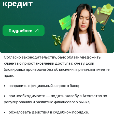
кредит
государственных доходов). И банк обязан выполнить это
требование. Если вы знаете, что у вас есть какой-либо
долг, как можно быстрее закройте его или урегулируйте
проблему. Наличие задолженности можно проверить
через eGov.kz или в налоговом кабинете
Подробнее
(cabinet.kgd.gov.kz).
Что делать, если карта заблокирована без
уведомления?
Согласно законодательству, банк обязан уведомить
клиента о приостановлении доступа к счёту. Если
блокировка произошла без объяснения причин, вы имеете
право:
• направить официальный запрос в банк;
• при необходимости — подать жалобу в Агентство по
регулированию и развитию финансового рынка;
• обжаловать действия в судебном порядке.