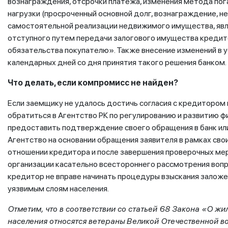
вознаграждения, отсрочки платежа, изменения метода пог
нагрузки (просроченный основной долг, вознаграждение, не
самостоятельной реализации недвижимого имущества, яв
отступного путем передачи залогового имущества кредит
обязательства покупателю». Также внесение изменений в 
календарных дней со дня принятия такого решения банком.
Что делать, если компромисс не найден?
Если заемщику не удалось достичь согласия с кредитором 
обратиться в Агентство РК по регулированию и развитию 
предоставить подтверждение своего обращения в банк и
Агентство на основании обращения заявителя в рамках св
отношении кредитора и после завершения проверочных ме
организации касательно всестороннего рассмотрения вопр
кредитор не вправе начинать процедуры взыскания залож
уязвимым слоям населения.
Отметим, что в соответствии со статьей 68 Закона «О ж
населения относятся ветераны Великой Отечественной в