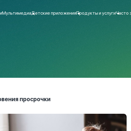
и
Мультимедиа
Детские приложения
Продукты и услуги
Часто 
овения просрочки