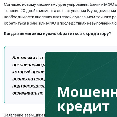
Согласно новому механизму урегулирования, банки и МФО 
течение 20 дней с момента ее наступления. В уведомлен
необходимости внесения платежей с указанием точного раз
обратиться в банк или МФО и последствиях невыполнения 
Когда заемщикам нужно обратиться к кредитору?
Заемщики в течение 30 дней с даты наступлен
организацию для реструктуризации займов с 
который прописан в кредитном договоре. В зая
возникла просрочка, предложить свои вариант
Мошенн
подтверждающие документы, свидетельствующ
оплачивать по своим обязательствам.
кредит
Заявление заемщика подлежит обязательному приему, реги