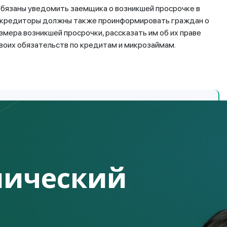
обязаны уведомить заемщика о возникшей просрочке в
ии кредиторы должны также проинформировать граждан о
мера возникшей просрочки, рассказать им об их праве
своих обязательств по кредитам и микрозаймам.
ия просрочки должны обратиться в кредитную
письменным заявлением или иным способом,
влении необходимо указать, в связи с чем
ы возможной реструктуризации и предоставить
ический
ие о снижении доходов и невозможности
страции, учету и рассмотрению банком и МФО. При