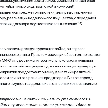
ашения, увеличения срока займа, уменьшения долговой
устойка и иные виды платежей и комиссий),
ляющегося предметом ипотеки, или представлением
ору, реализации недвижимого имущества, с передачей
условия договора осуществляется в течение 15
по условиям реструктуризации займа, он вправе
финансового рынка. При этом заемщик обязательно должен
ли МФО и недостижения взаимоприемлемого решения.
оих полномочий инициирует документальную проверку в
роприятий предоставит оценку действий кредитной
оса и принятого решения кредитором. В этот период
енного имущества должников, относящихся к социально
илищных отношениях» к социально уязвимым слоям
ойны и приравненные к ним лица, ветераны боевых