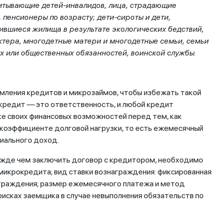
спитывающие детей-инвалидов, лица, страдающие
пенсионеры по возрасту; дети-сироты и дети,
шившиеся жилища в результате экологических бедствий,
ктера, многодетные матери и многодетные семьи, семьи
х или общественных обязанностей, воинской службы.
мления кредитов и микрозаймов, чтобы избежать такой
кредит — это ответственность, и любой кредит
ке своих финансовых возможностей перед тем, как
 коэффициенте долговой нагрузки, то есть ежемесячный
иального доход.
ежде чем заключить договор с кредитором, необходимо
/микрокредита; вид ставки вознаграждения: фиксированная
аграждения; размер ежемесячного платежа и метод
исках заемщика в случае невыполнения обязательств по