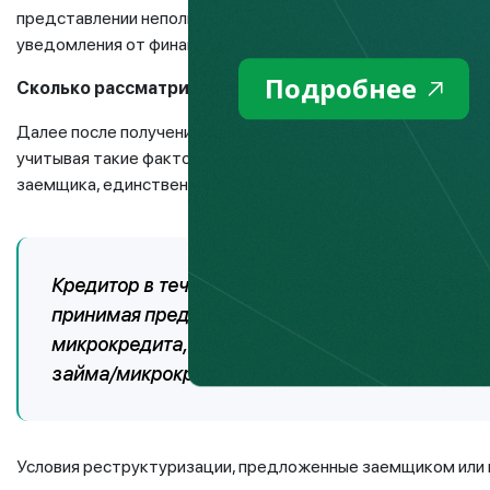
представлении неполных сведений, заемщик предоставляет 
уведомления от финансовой организации.
Подробнее
Сколько рассматривается заявление заемщика?
Далее после получения полного пакета документов от зае
учитывая такие факторы, как текущее финансовое положе
заемщика, единственность залогового жилья, добросовест
Кредитор в течение 15 календарных дней долже
принимая предложенные заемщиком изменения 
микрокредита, предоставить свои предложени
займа/микрокредита или отказать, но с указа
Условия реструктуризации, предложенные заемщиком или к