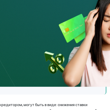
их в течение 5 рабочих дней со дня получения
мщика, кредитор рассматривает обращение, при этом
ние (платежеспособность) социальное положение
ное исполнение обязательств по займу.
н предоставить ответ, а именно дать согласие,
в условия договора банковского займа/
я по изменению условий договора банковского
нием мотивированного обоснования причин.
редитором, могут быть в виде: снижения ставки