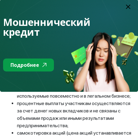
учредительных документов, сайта компании,
размещение сайта на хостинге в иностранной
Мошеннический
юрисдикции.
кредит
II этап – стадия рассвета. Для пирамиды
характерны:
максимальное и быстрое вовлечение новых
участников на основании кажущейся
Подробнее
продуманности и обоснованности деятельности,
подкрепляемых различными бонусными
программами и корпоративными мероприятиями.
Тому способствуют приемы сетевого маркетинга,
используемые повсеместно и в легальном бизнесе;
процентные выплаты участникам осуществляются
за счет денег новых вкладчиков и не связаны с
объемами продаж или иными результатами
предпринимательства;
самокотировка акций (цена акций устанавливается