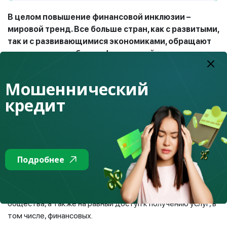
В целом повышение финансовой инклюзии –
мировой тренд. Все больше стран, как с развитыми,
так и с развивающимися экономиками, обращают
внимания на проблемы финансовой доступности
для ЛОВ и разрабатывают соответствующие
программы.
Мошеннический
В Казахстане вопрос повышения финансовой
кредит
инклюзии также поднимается на государственном
уровне.
В настоящий момент в Казахстане ратифицируется
Конвенция о правах инвалидов. Конвенция направлена на
Подробнее
ликвидацию дискриминации по отношению к людям с
инвалидностью, обеспечение права на труд,
здравоохранение, образование и полное участие в жизни
общества, а также на равный доступ к получению услуг, в
том числе, финансовых.