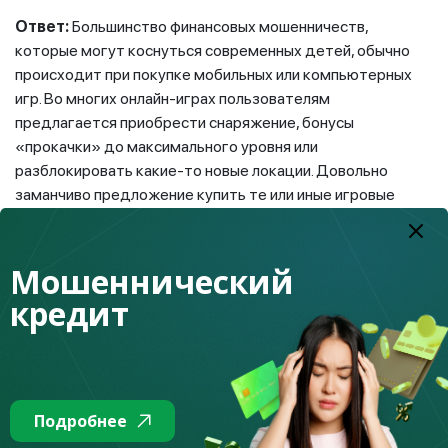
Ответ:
Большинство финансовых мошенничеств,
которые могут коснуться современных детей, обычно
происходит при покупке мобильных или компьютерных
игр. Во многих онлайн-играх пользователям
предлагается приобрести снаряжение, бонусы
«прокачки» до максимального уровня или
разблокировать какие-то новые локации. Довольно
заманчиво предложение купить те или иные игровые
предметы со скидкой, либо приобрести платную игру без
рекламы по заниженной стоимости. Однако не все эти
покупки безопасны. Злоумышленники таким образом
Мошеннический
могут распространять вредоносные приложения. И
кредит
вместо «скидочной» игры ребенок может скачать
«вирусную» программу, которая будет собирать
персональные данные, в том числе передавать
злоумышленникам геоданные. То есть мошенники могут с
легкостью выяснить, где вы живете, работаете, где
Подробнее
учится ваш ребенок, где вы проводите больше времени,