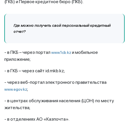
(ГКБ) и Первое кредитное бюро (ПКБ).
Где можно получить свой персональный кредитный
отчет?
- в ПКБ – через портал
и мобильное
www.1cb.kz
приложение;
- в ГКБ – через сайт id.mkb.kz;
- через веб-портал электронного правительства
;
www.egov.kz
- в центрах обслуживания населения (ЦОН) по месту
жительства;
- в отделениях АО «Казпочта».