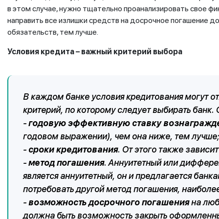
в этом случае, нужно тщательно проанализировать свое фи
направить все излишки средств на досрочное погашение до
обязательств, тем лучше.
Условия кредита – важный критерий выбора
В каждом банке условия кредитования могут от
критерий, по которому следует выбирать банк.
-
годовую эффективную ставку вознагражд
годовом выражении), чем она ниже, тем лучше;
-
сроки кредитования
. От этого также зависи
-
метод погашения
. Аннуитетный или диффер
является аннуитетный, он и предлагается банк
потребовать другой метод погашения, наиболее
-
возможность досрочного погашения
на люб
должна быть возможность закрыть оформленный