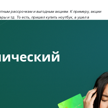
нтным рассрочкам и выгодным акциям. К примеру, акции
ы и тд. То есть, пришел купить ноутбук, а ушел в
торых можно было бы и обойтись, ведь техника, которая
одавцов или влиянию рекламы, и купить заведомо дорогую
ого ноутбука, стоит ли замахиваться на более дорогие
ический
енное желание любого человека, однако
зможности и знать,
что любой кредит – это
 процентами, придется со своих будущих
ет привести к ухудшению качества жизни на