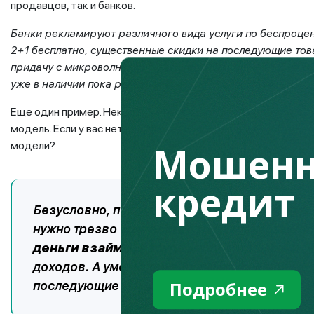
продавцов, так и банков.
Банки рекламируют различного вида услуги по беспроце
2+1 бесплатно, существенные скидки на последующие товар
придачу с микроволновкой и стиральной машиной, без ко
уже в наличии пока работает и может еще послужить.
Еще один пример. Некоторые могут поддаться уговорам пр
модель. Если у вас нет средств на приобретение простеньк
Мошенн
модели?
кредит
Безусловно, покупать все лучшее – естеств
нужно трезво оценивать свои финансовые во
деньги взаймы.
Расплачиваться, да еще и с
доходов. А уменьшение будущих доходов мож
Подробнее
последующие месяцы, а то и годы.