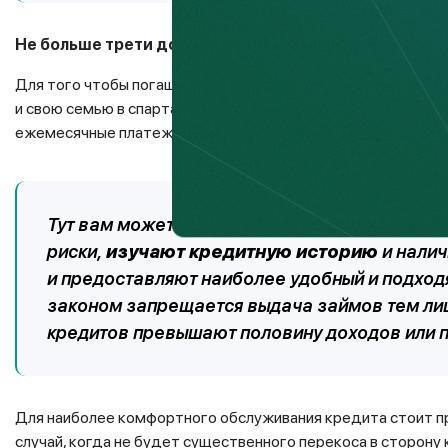
Не больше трети дохода на обслуживание кредита
Для того чтобы погашение задолженности по кредиту не 
и свою семью в спартанские условия быта, нужно избегать 
ежемесячные платежи и графики посильные для своего бю
Тут вам может помочь и банк. Как правило, 
риски,
изучают кредитную историю
и налич
и предоставляют наиболее удобный и подход
законом запрещается выдача займов тем ли
кредитов превышают половину доходов или п
Для наиболее комфортного обслуживания кредита стоит пр
случай, когда не будет существенного перекоса в сторону