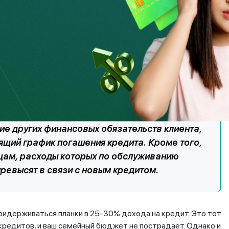
превратилось
в испытание на прочность
и не вгонять себя
больших кредитов в принципе, и в частности выбирать
джета.
банки соотносят доходы и расходы, оценивают
ие других финансовых обязательств клиента,
ящий график погашения кредита. Кроме того,
цам, расходы которых по обслуживанию
ревысят в связи с новым кредитом.
идерживаться планки в 25-30% дохода на кредит. Это тот
 кредитов, и ваш семейный бюджет не пострадает. Однако и