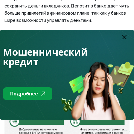
сохранить деньги вкладчиков. Депозит в банке дает чуть
больше привилегий в финансовом плане, так как у банков
шире возможности управлять деньгами.
Для составления пенсионного плана можно использовать
современные технологии – к примеру, ChatGPT. Введите
запрос: «Составь мне пенсионный план» и распишите
Мошеннический
возраст, сумму дохода, расходы, семейное положение и
кредит
так далее. Искусственный интеллект проанализирует
данные и составит вам персональный пенсионный план. Вы
можете уточнять информацию, вносить коррективы и
каждый месяц получать обновленный план – это очень
удобно.
Подробнее