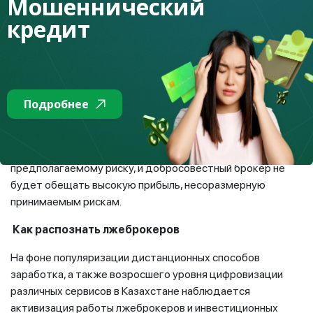
Мошеннический
отраслей. Например, при падении цен на нефть страдают
кредит
ценные бумаги всех компаний нефтегазового сектора.
Если вы приобретете ценные бумаги компаний различных
секторов экономики, например химической
промышленности, машиностроения, телекоммуникаций,
это поможет вам снизить риск потери вложенных денег.
Подробнее
Правило №3.
Не верьте в гарантированную и очень
высокую доходность!
Такие обещания дают, как правило,
только мошенники. Прибыль всегда соразмерна
предполагаемому риску, и добросовестный брокер не
будет обещать высокую прибыль, несоразмерную
принимаемым рискам.
Как распознать лжеброкеров
На фоне популяризации дистанционных способов
заработка, а также возросшего уровня цифровизации
различных сервисов в Казахстане наблюдается
активизация работы лжеброкеров и инвестиционных