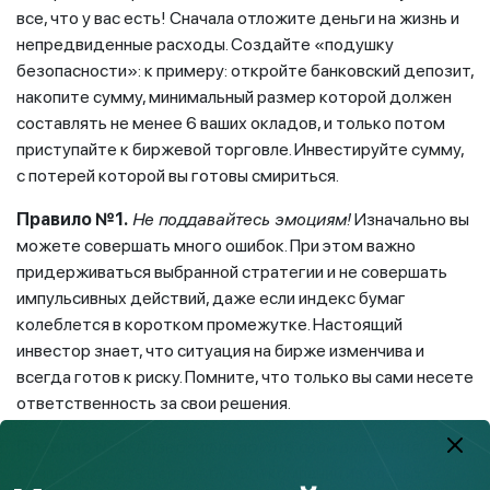
все, что у вас есть! Сначала отложите деньги на жизнь и
непредвиденные расходы. Создайте «подушку
безопасности»: к примеру: откройте банковский депозит,
накопите сумму, минимальный размер которой должен
составлять не менее 6 ваших окладов, и только потом
приступайте к биржевой торговле. Инвестируйте сумму,
с потерей которой вы готовы смириться.
Правило №1.
Не поддавайтесь эмоциям!
Изначально вы
можете совершать много ошибок. При этом важно
придерживаться выбранной стратегии и не совершать
импульсивных действий, даже если индекс бумаг
колеблется в коротком промежутке. Настоящий
инвестор знает, что ситуация на бирже изменчива и
всегда готов к риску. Помните, что только вы сами несете
ответственность за свои решения.
Правило №2.
Диверсифицируйте свои вложения!
Лучше покупать ценные бумаги компаний из разных