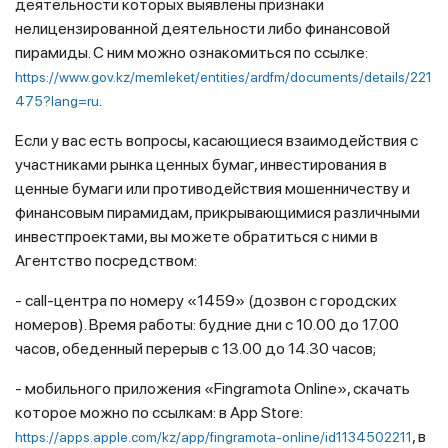
деятельности которых выявлены признаки
нелицензированной деятельности либо финансовой
пирамиды. С ним можно ознакомиться по ссылке:
https://www.gov.kz/memleket/entities/ardfm/documents/details/221
.
475?lang=ru
Если у вас есть вопросы, касающиеся взаимодействия с
участниками рынка ценных бумаг, инвестирования в
ценные бумаги или противодействия мошенничеству и
финансовым пирамидам, прикрывающимися различными
инвестпроектами, вы можете обратиться с ними в
Агентство посредством:
- call-центра по номеру «1459» (дозвон с городских
номеров). Время работы: будние дни с 10.00 до 17.00
часов, обеденный перерыв с 13.00 до 14.30 часов;
- мобильного приложения «Fingramota Online», скачать
которое можно по ссылкам: в App Store:
, в
https://apps.apple.com/kz/app/fingramota-online/id1134502211