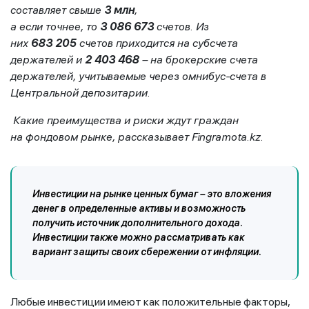
составляет
свыше
3
млн
,
а
если
точнее,
то
3
086
673
счетов. Из
них
683 205
счетов приходится на субсчета
держателей и
2 403 468
– на брокерские счета
держателей, учитываемые через омнибус-счета в
Центральной депозитарии.
Какие преимущества и риски ждут граждан
на
фондовом
рынке, расска
зывает
Fingramota
.
kz
.
Инвестиции на рынке ценных бумаг – это вложения
денег в определенные активы и возможность
получить источник дополнительного дохода.
Инвестиции также можно рассматривать как
вариант защиты своих сбережении от инфляции.
Любые инвестиции имеют как положительные факторы,