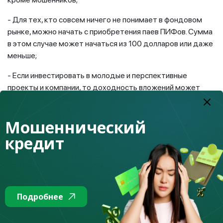
- Для тех, кто совсем ничего не понимает в фондовом
рынке, можно начать с приобретения паев ПИФов. Сумма
в этом случае может начаться из 100 долларов или даже
меньше;
- Если инвестировать в молодые и перспективные
проекты и компании, то доходность вложений может
составлять сотни, порой и тысячи процентов. Пример
этому акции социальной сети Facebook от компании Meta.
Мошеннический
В результате вложившиеся на первом этапе в акции
данной компаний инвесторы получили многомиллионную
кредит
прибыль;
- Если заняться изучением деталей и методик
инвестирования, можно успешно торговать акциями,
приобретая их во время снижения стоимости и продавая
Подробнее
при их подъеме, получая с этого дополнительный доход;
- Став инвестором и покупая пакет акций, вы становитесь