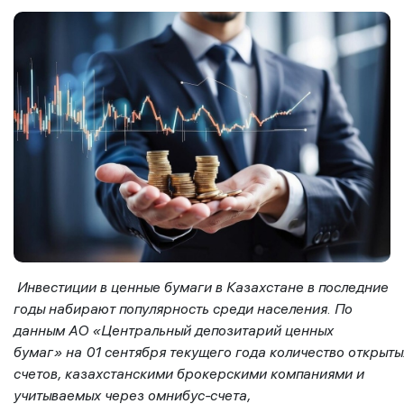
Инвестиции в
ценные бумаги
в Казахстане
в последние
годы
набира
ю
т
п
опулярность
среди населения
.
П
о
данным АО «Центральный депозитарий ценных
бумаг»
на
01
сентября
теку
щ
его
года
количество
открыты
счетов,
казахстанскими
брокерскими компаниями и
учитываемых через омнибус-счета,