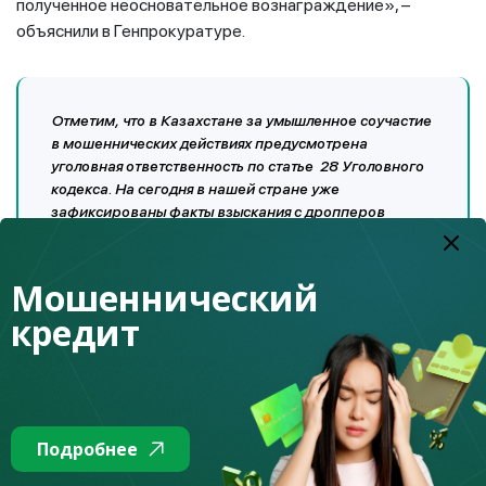
полученное неосновательное вознаграждение», –
объяснили в Генпрокуратуре.
Отметим, что в Казахстане за умышленное соучастие
в мошеннических действиях предусмотрена
уголовная ответственность по статье 28 Уголовного
кодекса. На сегодня в нашей стране уже
зафиксированы факты взыскания с дропперов
полной суммы «обналиченных» ими средств путем
признания денежной массы неосновательным
обогащением.
Мошеннический
кредит
Принимаемые меры
Агентством по регулированию и развитию финансового
рынка также принимаются меры для борьбы с
Подробнее
дропперством. Так, на нормативном уровне разработаны
и утверждены поправки, предусматривающие