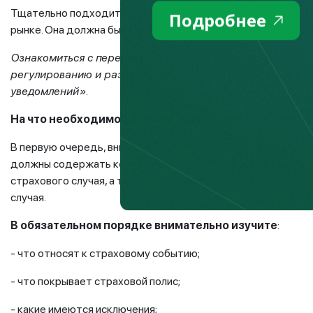
Тщательно подходите к выбору страховой компании. Проа
Подробнее
рынке. Она должна быть надежной и с четко отлаженным м
Ознакомиться с перечнем лицензированных страховщиков
регулированию и развитию финансового рынка «www.gov.
уведомлений».
На что необходимо обратить внимание, при заключе
В первую очередь, внимательно читайте то, что подписывае
должны содержать конкретный перечень рисков и страховы
страхового случая, а также исчерпывающий перечень доку
случая.
В обязательном порядке внимательно изучите
:
- что относят к страховому событию;
- что покрывает страховой полис;
- какие имеются исключения;