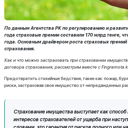
По данным Агентства РК по регулированию и развит
года страховые премии составили 170 млрд тенге, чт
года. Основным драйвером роста страховых премий
страхования.
Как и что можно застраховать при страховании имуществ
договора страхования, рассмотрим вместе с Fingramota.k
Предотвратить стихийные бедствия, такие как: пожар, бур
риски, застраховав свое имущество от непредвиденных ра
Страхование имущества выступает как способ
интересов страхователей от ущерба при насту
словами, это гарантия от рисков полного или