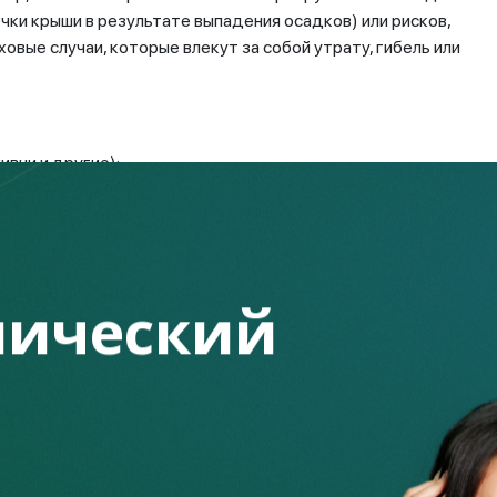
чки крыши в результате выпадения осадков) или рисков,
вые случаи, которые влекут за собой утрату, гибель или
ивни и другие);
ратов, их обломков или предметов и грузов из них;
ический
абежи;