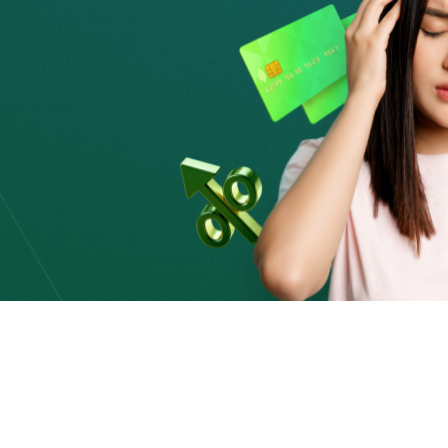
нализируете положение страховой компании на страховом
еханизмом страховых выплат.
 в Казахстане можно на сайте Агентства РК по
kz» в разделе – «Деятельность» - «Реестр разрешений и
нии договора страхования?
те. Речь идет о договоре страхования, условия которого
х случаев, размер страховой выплаты при наступлении
ментов, предоставляемый при наступлении страхового