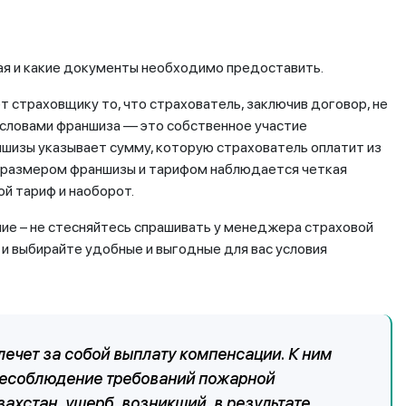
чая и какие документы необходимо предоставить.
т страховщику то, что страхователь, заключив договор, не
 словами франшиза — это собственное участие
ншизы указывает сумму, которую страхователь оплатит из
у размером франшизы и тарифом наблюдается четкая
й тариф и наоборот.
ние – не стесняйтесь спрашивать у менеджера страховой
 и выбирайте удобные и выгодные для вас условия
ечет за собой выплату компенсации. К ним
 несоблюдение требований пожарной
ахстан, ущерб, возникший, в результате