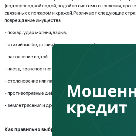
(водопроводной водой, водой из системы отопления, проте
связанных с пожаром и кражей. Различают следующие страхо
повреждение имущества:
- пожар, удар молнии, взрыв;
- стихийные бедствия (оползни, ураганы, бури, наводнения, л
- затопление водой;
- наезд транспортного средства;
- столкновение или падения на имущество летательных аппа
Мошенн
- противоправные действия третьих лиц, кражи, разбои, гр
кредит
- землетрясения и другие случаи.
Как правильно выбрать страховую компанию