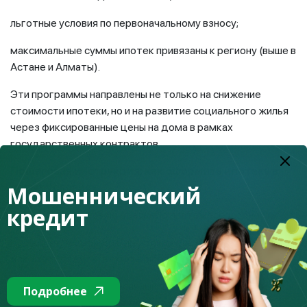
льготные условия по первоначальному взносу;
максимальные суммы ипотек привязаны к региону (выше в
Астане и Алматы).
Эти программы направлены не только на снижение
стоимости ипотеки, но и на развитие социального жилья
через фиксированные цены на дома в рамках
государственных контрактов.
Пошаговая инструкция: как оформить ипотеку в
Мошеннический
новых условиях
кредит
ШАГ 1
. Оцените свою реальную платежеспособность.
Прежде чем выбирать программу, важно понять не
«сколько дадут», а сколько безопасно платить.
Рекомендации: Ежемесячный платеж по ипотеке - не
Подробнее
более 35-40% чистого дохода семьи. Важно учесть: