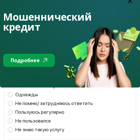
Не знаю такую услугу
Мошеннический
20 : Предполагаете ли Вы в будущем
кредит
пользоваться финансовой услугой
"Микрокредиты"? *
Планирую воспользоваться
Не знаю/ затрудняюсь ответить
Подробнее
Не планирую
21 : Пользовались ли Вы финансовой услугой
"Обязательное страхование"? *
Однажды
Не помню/ затрудняюсь ответить
Пользуюсь регулярно
Не пользовался
Не знаю такую услугу