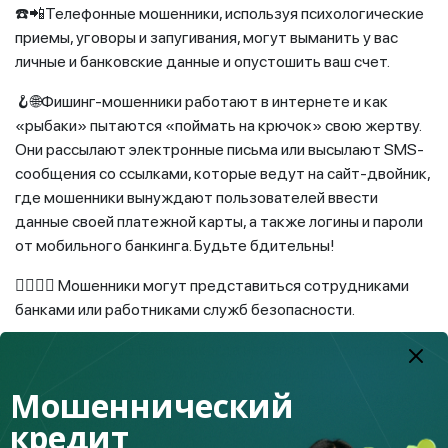
☎️📲Телефонные мошенники, используя психологические
приемы, уговоры и запугивания, могут выманить у вас
личные и банковские данные и опустошить ваш счет.
🪝🌐Фишинг-мошенники работают в интернете и как
«рыбаки» пытаются «поймать на крючок» свою жертву.
Они рассылают электронные письма или высылают SMS-
сообщения со ссылками, которые ведут на сайт-двойник,
где мошенники вынуждают пользователей ввести
данные своей платежной карты, а также логины и пароли
от мобильного банкинга. Будьте бдительны!
🙋‍♂️🙋‍♀️ Мошенники могут представиться сотрудниками
банками или работниками служб безопасности.
Запомните!🙅🙅‍♂️ Банки никогда не запрашивают данные
платежных карт, пароли и другие конфиденциальные
Мошеннический
данные по телефону и электронной почте. И никогда не
звонят первыми клиенту.
кредит