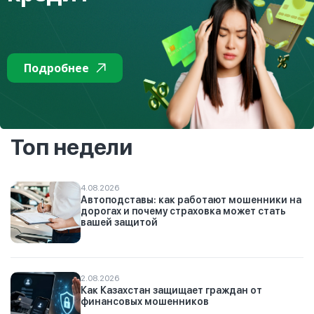
🔍Подробнее о мошеннических схемах с использованием
современных технологий читайте по ссылке
⏩
https://clck.ru/SnGBb
Подробнее
К списку
Топ недели
4.08.2026
Автоподставы: как работают мошенники на
дорогах и почему страховка может стать
вашей защитой
2.08.2026
Как Казахстан защищает граждан от
финансовых мошенников