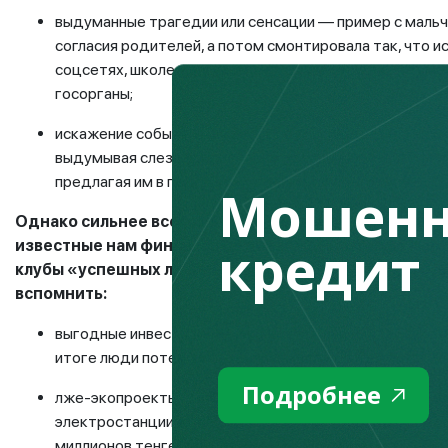
выдуманные трагедии или сенсации — пример с мальчи
согласия родителей, а потом смонтировала так, что ис
соцсетях, школе и среди знакомых пока в дело не вм
госорганы;
искажение событий для роста подписчиков, репостов,
выдумывая слезливые истории о разводах, банкротств
предлагая им в поддержку пройти какой-то курс.
Мошенн
Однако сильнее всего бьют по людям финансовые х
кредит
известные нам финансовые пирамиды, которые мас
клубы «успешных людей» и магазины с якобы выгод
вспомнить:
выгодные инвестиции — финансовая пирамида Finiko 
итоге люди потеряли десятки миллионов тенге;
Подробнее
лже-экопроекты или «зеленые инвестиции» — мошенн
электростанции и обещали 3000% годовых, но вкладч
миллионов тенге;