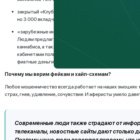
закрытый «Клуб миллионеров» в Кокшетау, обещавший 
но 3 000 вкладчиков потеряли около 600 миллионов тен
«зарубежные инвестиционные компании» — такой прик
Людям предлагали вложиться в якобы высокодоходны
каннабиса, а также прочие «инновационные» направле
кабинетами пользователей, которые могли пополнять
фиатные деньги. Однако все их средства мошенники п
Почему мы верим фейкам и хайп-схемам?
Любое мошенничество всегда работает на наших эмоциях: 
страх, гнев, удивление, сочувствие. И аферисты умело давя
Современные люди также страдают от инфор
телеканалы, новостные сайты дают столько д
Поэтому чаще люди доверяют первому, что уви