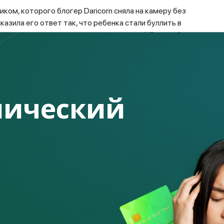
ком, которого блогер Daricorn сняла на камеру без
казила его ответ так, что ребенка стали буллить в
ешались уполномоченная по правам детей Динара Закиева и
 продаж — к такому часто прибегают блогеры в соцсетях,
е и так далее, вымогая у подписчиков деньги или
ический
айп-схемы — здесь на сцену выходят хорошо
кируются под выгодные инвестиционные схемы,
ными ценами. Из самых известных примеров можно
обещала 20–30% доходности в месяц своим вкладчикам. В
ики предлагали казахстанцам вложиться в солнечные
ики только потеряли свои деньги — порядка 300