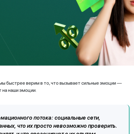
людям раскрыть секреты успеха за взнос в 100 000 тенге,
ге, и ничего нового не узнали.
идывалась финансовая пирамида Sincere Systems Group.
е проекты: выращивание и реализация медицинского
ния. У финпирамиды был специальный сайт с личными
 счета внутренними токенами SWP и SWCT в обмен на
рисваивали себе — а это более 52 миллионов тенге.
мы быстрее верим в то, что вызывает сильные эмоции —
т на наши эмоции.
мационного потока: социальные сети,
анных, что их просто невозможно проверить.
дят, и что срезонирует с их опытом.