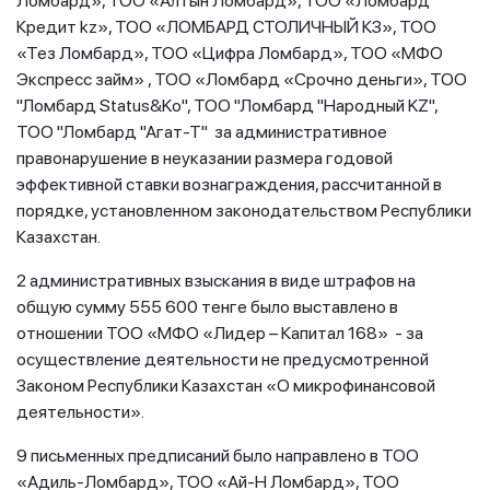
Ломбард», ТОО «Алтын Ломбард», ТОО «Ломбард
Кредит kz», ТОО «ЛОМБАРД СТОЛИЧНЫЙ КЗ», ТОО
«Тез Ломбард», ТОО «Цифра Ломбард», ТОО «МФО
Экспресс займ» , ТОО «Ломбард «Срочно деньги», ТОО
"Ломбард Status&Ko", ТОО "Ломбард "Народный KZ",
ТОО "Ломбард "Агат-Т" за административное
правонарушение в неуказании размера годовой
эффективной ставки вознаграждения, рассчитанной в
порядке, установленном законодательством Республики
Казахстан.
2 административных взыскания в виде штрафов на
общую сумму 555 600 тенге было выставлено в
отношении ТОО «МФО «Лидер – Капитал 168» - за
осуществление деятельности не предусмотренной
Законом Республики Казахстан «О микрофинансовой
деятельности».
9 письменных предписаний было направлено в ТОО
«Адиль-Ломбард», ТОО «Ай-Н Ломбард», ТОО