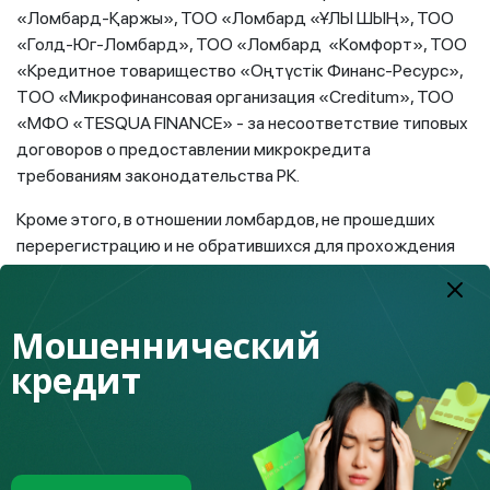
«Ломбард-Қаржы», ТОО «Ломбард «ҰЛЫ ШЫҢ», ТОО
«Голд-Юг-Ломбард», ТОО «Ломбард «Комфорт», ТОО
«Кредитное товарищество «Оңтүстік Финанс-Ресурс»,
ТOO «Микрофинансовая организация «Creditum», ТОО
«МФО «TESQUA FINANCE» - за несоответствие типовых
договоров о предоставлении микрокредита
требованиям законодательства РК.
Кроме этого, в отношении ломбардов, не прошедших
перерегистрацию и не обратившихся для прохождения
учетной регистрации, управлениями региональных
представителей Агентства продолжается
претензионно-исковая работа о принудительной
Мошеннический
ликвидации.
кредит
В декабре 2020 года отношении банков второго уровня,
субъектов рынка ценных бумаг и страхового рынка
нарушений, а также фактов незаконных действий и
мошенничества не выявлено.