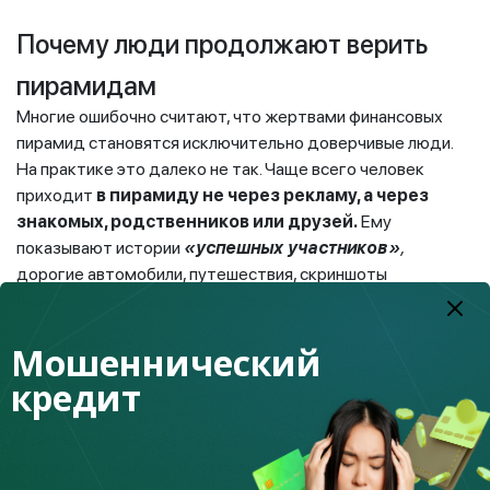
Почему люди продолжают верить
пирамидам
Многие ошибочно считают, что жертвами финансовых
пирамид становятся исключительно доверчивые люди.
На практике это далеко не так. Чаще всего человек
приходит
в пирамиду не через рекламу, а через
знакомых, родственников или друзей.
Ему
показывают истории
«успешных участников»
,
дорогие автомобили, путешествия, скриншоты
переводов и роскошный образ жизни.
На начальном этапе организаторы действительно могут
Мошеннический
выплачивать доход первым участникам, именно для того,
кредит
чтобы создать доверие и запустить сарафанное радио.
В результате люди начинают вкладывать более крупные
суммы и приводить близких, не подозревая, что
схема