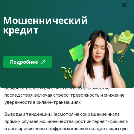
Казахстанской (26,2%), Западно-Казахстанской (24,3%),
Атырауской (23,4%) и Павлодарской (22,2%) областях. В
Мошеннический
этих регионах каждый пятый респондент фактически
стал жертвой мошенников, передав им личные данные,
кредит
что делает эти территории приоритетными для
профилактических мер и повышения финансовой
грамотности.
Последствия мошенничества. Для пострадавших
Подробнее
финансовые последствия остаются значительными:
45,4% сообщили об утрате средств без возможности
восстановления, лишь 4,6% добились компенсации или
возврата. Более 42% отметили психологические
последствия, включая стресс, тревожность и снижение
уверенности в онлайн-транзакциях.
Выводы и тенденции. Несмотря на сокращение числа
прямых случаев мошенничества, рост интернет-фишинга
и расширение новых цифровых каналов создает скрытую