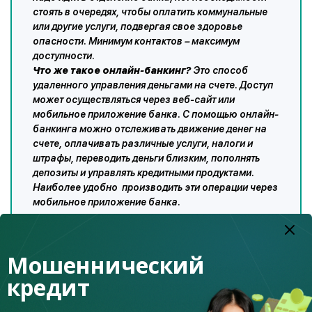
стоять в очередях, чтобы оплатить коммунальные
или другие услуги, подвергая свое здоровье
опасности. Минимум контактов – максимум
доступности.
Что же такое онлайн-банкинг?
Это способ
удаленного управления деньгами на счете. Доступ
может осуществляться через веб-сайт или
мобильное приложение банка. С помощью онлайн-
банкинга можно отслеживать движение денег на
счете, оплачивать различные услуги, налоги и
штрафы, переводить деньги близким, пополнять
депозиты и управлять кредитными продуктами.
Наиболее удобно производить эти операции через
мобильное приложение банка.
Установите его на свой телефон и вы сможете за
Мошеннический
считанные секунды выполнить нужные операции, не
кредит
открывая вкладки в браузере и не теряя времени на
загрузку интернет-страницы с личным кабинетом.