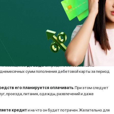
рку платежеспособности клиента. И если
месячного дохода заемщика, то в кредите
оценить платежеспособность клиента и риски
шения долговых обязательств клиенту могут
и в будущем заемщик погашать кредит и при этом иметь
 потребностей семьи. При этом, банки и микрофинансовые
сти заемщиков
до выдачи
кредита основываясь на
еднемесячных сумм пополнения дебетовой карты за период
средств его планируется оплачивать
. При этом следует
уг, проезда, питания, одежды, развлечений и даже
ляете кредит
и на что он будет потрачен. Желательно для