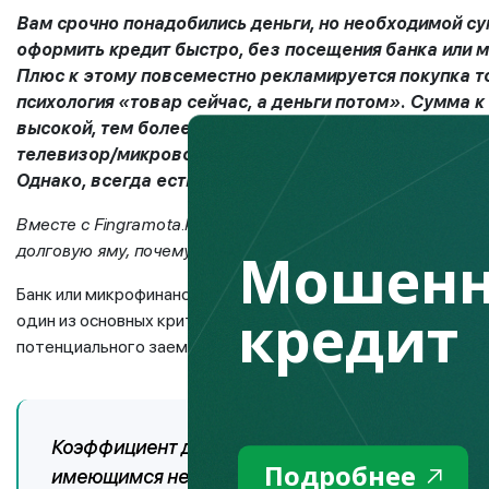
Вам срочно понадобились деньги, но необходимой су
оформить кредит быстро, без посещения банка или м
Плюс к этому повсеместно рекламируется покупка т
психология «товар сейчас, а деньги потом». Сумма 
высокой, тем более что это не занимает много време
телевизор/микроволновую печь доставят в удобное 
Однако, всегда есть над чем задуматься.
Вместе с
Fingramota
.
kz
будем разбираться как правильно 
Мошенн
долговую яму, почему отказали в кредите и как самостоя
Банк или микрофинансовая организация редко объясняют с
кредит
один из основных критериев, влияющих на решение, это с
потенциального заемщика, которое называется коэффицие
Коэффициент долговой нагрузки (КДН) — это 
Подробнее
имеющимся непогашенным кредитам к его сре