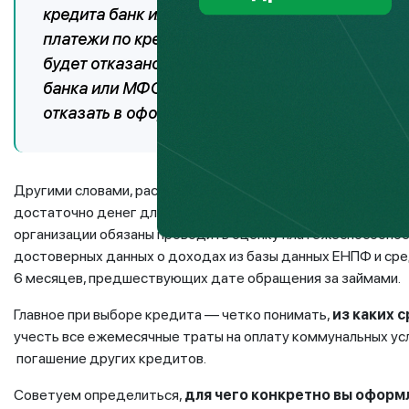
кредита банк или МФО обязаны провести прове
платежи по кредитам будут превышать 50% еже
будет отказано. Это делается для того, чтобы 
банка или МФО. В случае существенного превы
отказать в оформлении кредита.
Другими словами, расчет КДН сможет показать способен л
достаточно денег для удовлетворения собственных нужд и
организации обязаны проводить оценку платежеспособно
достоверных данных о доходах из базы данных ЕНПФ и ср
6 месяцев, предшествующих дате обращения за займами.
Главное при выборе кредита — четко понимать,
из каких 
учесть все ежемесячные траты на оплату коммунальных усл
погашение других кредитов.
Советуем определиться,
для чего конкретно вы оформ