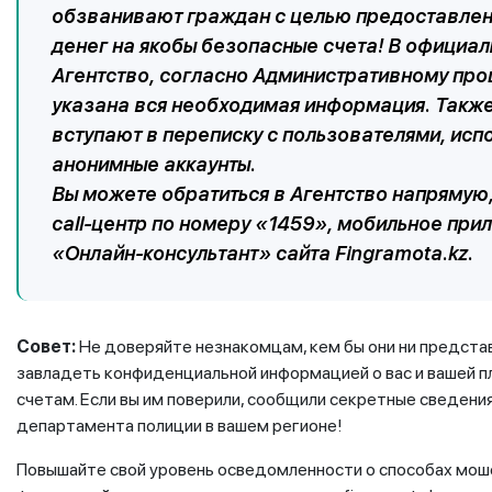
обзванивают граждан с целью предоставлени
денег на якобы безопасные счета! В официа
Агентство, согласно Административному про
указана вся необходимая информация. Также
вступают в переписку с пользователями, испо
анонимные аккаунты.
Вы можете обратиться в Агентство напрямую
call-центр по номеру «1459», мобильное при
«Онлайн-консультант» сайта Fingramota.kz.
Совет:
Не доверяйте незнакомцам, кем бы они ни предст
завладеть конфиденциальной информацией о вас и вашей п
счетам. Если вы им поверили, сообщили секретные сведени
департамента полиции в вашем регионе!
Повышайте свой уровень осведомленности о способах мош