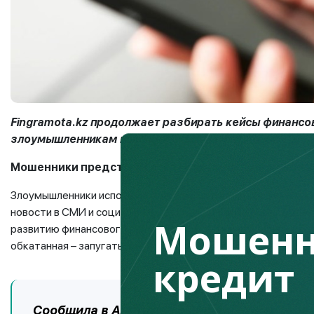
Fingramota.kz продолжает разбирать кейсы финансо
злоумышленникам и не попасться на их уловки.
Мошенники представляются сотрудниками финрегу
Злоумышленники используют любую информацию в своих ко
новости в СМИ и социальных сетях. Мошенники осведомлены
Мошенн
развитию финансового рынка. Теперь они начали обзванива
обкатанная – запугать, заставить сообщить личные и плате
кредит
Сообщила в Агентство о данной схеме чере