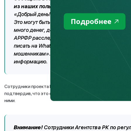
из наших пользователей:
«Добрый день! Мне позвонили и сказали, что з
Подробнее
Это могут быть мошенники? Звонящий представ
много денег, доверившим мошенникам, и остала
АРРФР расследует мое дело и поступило много
писать на WhatsApp. Он потребовал, чтобы я ем
мошенникам». Как выяснилось, злоумышленни
информацию.
Сотрудники проекта Fingramota.kz, к которым обратилась 
подтвердив, что это финансовые мошенники, и посоветова
ними.
Внимание!
Сотрудники Агентства РК по регу