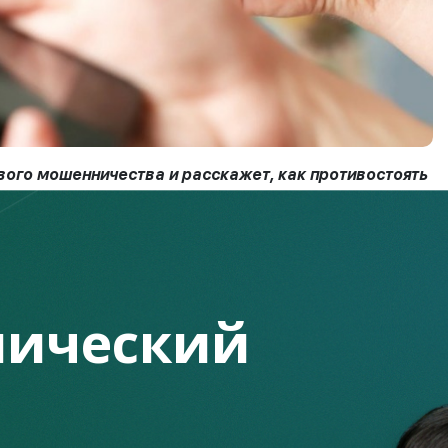
вого мошенничества и расскажет, как противостоять
лятора!
рыстных целях, для этого они постоянно мониторят
 и о деятельности Агентства РК по регулированию и
ический
ть граждан якобы от лица финансового регулятора. Схема
жные данные, либо перевести средства на их счет.
з официальные каналы обратной связи одна