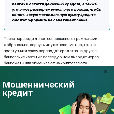
банках и остатки денежных средств, а также
уточняют размер ежемесячного дохода, чтобы
понять, какую максимальную сумму кредита
сможет оформить на себя клиент банка.
После перевода денег, совершенного гражданами
добровольно, вернуть их уже невозможно, так как
преступники сразу переводят средства на другие
банковские карты и в последующем выводят через
банкоматы или обменивают на криптовалюту.
В ходе беседы мошенники постоянно торопят и
запугивают собеседников, говоря, что потом будет
Мошеннический
поздно, и денежные средства пропадут. Главная их цель –
кредит
ввести людей в состояние паники.
Мошенники, начав свой обман с телефонного