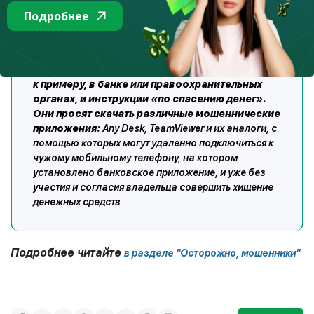
звонка, далее продолжают обрабатывать
Подробнее
потенциальных жертв через переписку
посредством WhatsApp или
Telegram
.
Злоумышленники высылают поддельные
документы, доказывающие, что они работают,
к примеру, в банке или правоохранительных
органах, и инструкции «по спасению денег».
Они просят скачать различные мошеннические
приложения:
Any Desk, TeamViewer и их аналоги, с
помощью которых могут удаленно подключиться к
чужому мобильному телефону, на котором
установлено банковское приложение, и уже без
участия и согласия владельца совершить хищение
денежных средств
Подробнее читайте
в разделе "Осторожно, мошенники"