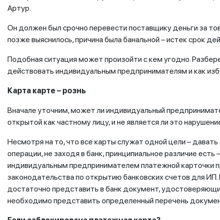
Артур.
Он должен был срочно перевести поставщику деньги за това
позже выяснилось, причина была банальной – истек срок де
Подобная ситуация может произойти с кем угодно. Разбере
действовать индивидуальным предпринимателям и как изб
Карта карте – рознь
Вначале уточним, может ли индивидуальный предпринимате
открытой как частному лицу, и не является ли это нарушен
Несмотря на то, что все карты служат одной цели – дават
операции, не заходя в банк, принципиальное различие есть
индивидуальным предпринимателем платежной карточки п
законодательства по открытию банковских счетов для ИП. 
достаточно представить в банк документ, удостоверяющи
необходимо представить определенный перечень докумен