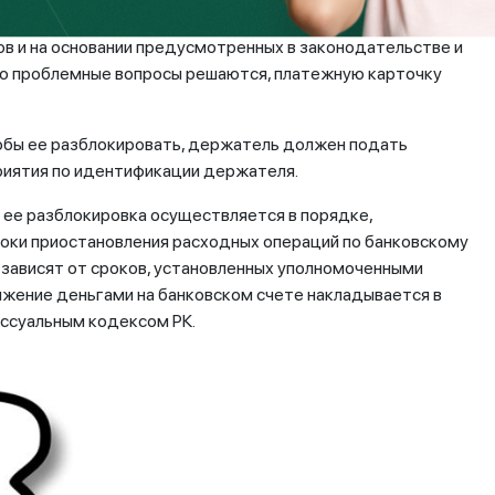
ов и на основании предусмотренных в законодательстве и
ько проблемные вопросы решаются, платежную карточку
чтобы ее разблокировать, держатель должен подать
приятия по идентификации держателя.
 ее разблокировка осуществляется в порядке,
оки приостановления расходных операций по банковскому
е зависят от сроков, установленных уполномоченными
ряжение деньгами на банковском счете накладывается в
ессуальным кодексом РК.