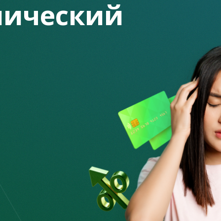
ический
е находятся на банковских счетах индивидуальных
пераций по банковским счетам также осуществляется на
помянутых лиц и органов. Основанием может стать
ируются?
я подозрительной (сомнительной) операции. Эти признаки
принимается банками в соответствии с правилами
и осуществляется на основании решения Комитета по
итогам рассмотрения соответствующего сообщения от
до проводить платежи?
кого счета.