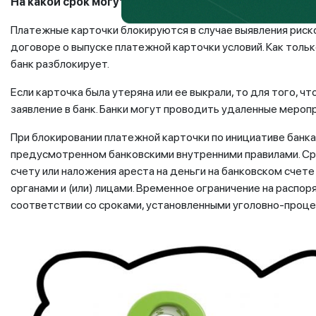
На какой срок могут ограничиваться платежи?
Платежные карточки блокируются в случае выявления риск
договоре о выпуске платежной карточки условий. Как тол
банк разблокирует.
Если карточка была утеряна или ее выкрали, то для того, 
заявление в банк. Банки могут проводить удаленные меро
При блокировании платежной карточки по инициативе банка
предусмотренном банковскими внутренними правилами. Ср
счету или наложения ареста на деньги на банковском счет
органами и (или) лицами. Временное ограничение на распо
соответствии со сроками, установленными уголовно-проц