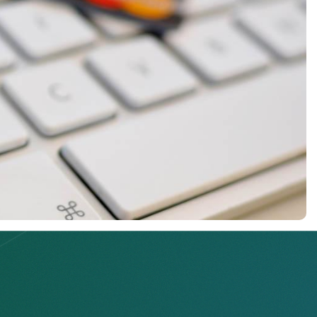
остановление расходных операций по счету; арест на
дит
только на основании соответствующих решений
х исполнителей, обладающих правом наложения ареста на