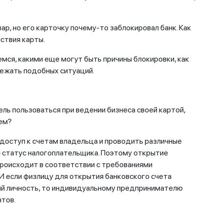
р, но его карточку почему-то заблокировал банк. Как
йствия карты.
мся, какими еще могут быть причины блокировки, как
ежать подобных ситуаций.
ль пользоваться при ведении бизнеса своей картой,
ием?
ь доступ к счетам владельца и проводить различные
 – статус налогоплательщика. Поэтому открытие
роисходит в соответствии с требованиями
И если физлицу для открытия банковского счета
й личность, то индивидуальному предпринимателю
тов.