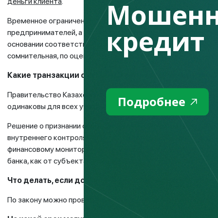
деньги клиента
.
Мошенн
Временное ограничение на распоряжение деньгами, которы
кредит
предпринимателей, а также приостановление расходных о
основании соответствующих решений, распоряжений вышеу
сомнительная, по оценке банка, операция.
Какие транзакции считаются сомнительными и блок
Правительство Казахстана утвердило признаки определени
Подробнее
одинаковы для всех участников финансового рынка.
Решение о признании операции в качестве подозрительной 
внутреннего контроля. При этом приостановление операци
финансовому мониторингу Министерства финансов РК по 
банка, как от субъекта финансового мониторинга.
Что делать, если доступ к финансам перекрыт, а на
По закону можно проводить платежи без открытия банковс