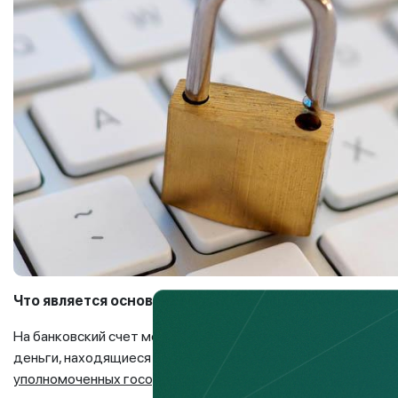
Что является основанием для блокировки счета ИП?
На банковский счет может быть наложено ограничение: при
деньги, находящиеся на банковском счете. Но это происхо
уполномоченных госорганов, должностных лиц или судебны