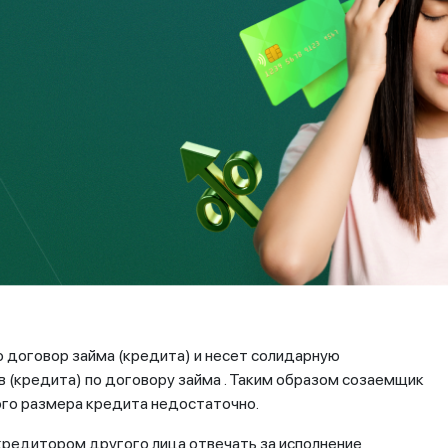
 кредитор, не получивший полного удовлетворения от
олученное от остальных. И выплаты необходимо будет
будет исполнено полностью. Данная норма прописана в
адельцем приобретаемого имущества. Однако для
ключить специальный договор с заемщиком о взаимных
внимательно ознакомьтесь с каждым пунктом условий
 договор займа (кредита) и несет солидарную
 (кредита) по договору займа . Таким образом созаемщик
ого размера кредита недостаточно.
 кредитором другого лица отвечать за исполнение