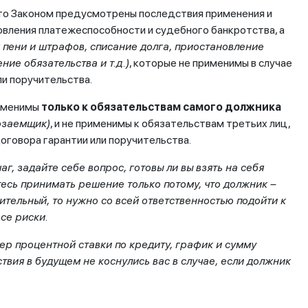
 то Законом предусмотрены последствия применения и
вления платежеспособности и судебного банкротства, а
 пени и штрафов, списание долга, приостановление
ие обязательства и т.д.)
, которые не применимы в случае
ли поручительства.
рименимы
только к обязательствам самого должника
озаемщик)
, и не применимы к обязательствам третьих лиц,
оговора гарантии или поручительства.
г, задайте себе вопрос, готовы ли вы взять на себя
тесь принимать решение только потому, что должник –
ительный, то нужно со всей ответственностью подойти к
се риски.
ер процентной ставки по кредиту, график и сумму
вия в будущем не коснулись вас в случае, если должник