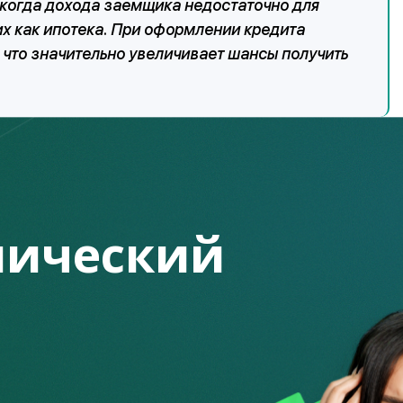
когда дохода заемщика недостаточно для
их как ипотека. При оформлении кредита
что значительно увеличивает шансы получить
щих лиц в качестве созаемщиков нет. Однако существует
-х созаемщиков. Здесь так же стоит учесть условия банка:
чения по количеству людей, которые могут выступать
, дети, родители и так далее) или те, с кем вы хорошо
ический
ства перед кредитором он будет нести
наравне с
ом займа, с которого банк имеет право требовать
жник неспособен исполнять свои обязательства. Если для