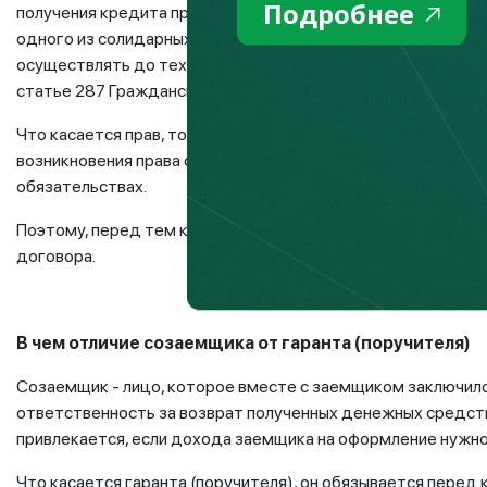
Подробнее
получения кредита привлечены несколько созаемщиков, то
одного из солидарных должников, может требовать недоп
осуществлять до тех пор, пока обязательство по займу не 
статье 287 Гражданского кодекса РК.
Что касается прав, то созаемщик имеет право стать совл
возникновения права собственности жилья, необходимо за
обязательствах.
Поэтому, перед тем как подписывать кредитный договор, 
договора.
В чем отличие созаемщика от гаранта (поручителя)
Созаемщик - лицо, которое вместе с заемщиком заключило
ответственность за возврат полученных денежных средств
привлекается, если дохода заемщика на оформление нужн
Что касается гаранта (поручителя), он обязывается перед