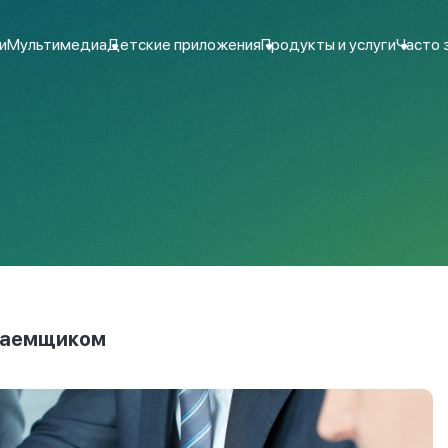
и
Мультимедиа
Детские приложения
Продукты и услуги
Часто 
озаемщиком