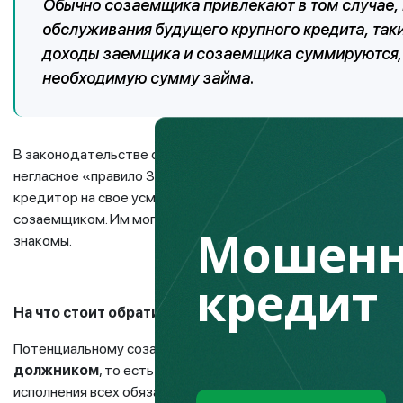
Обычно созаемщика привлекают в том случае, 
обслуживания будущего крупного кредита, так
доходы заемщика и созаемщика суммируются, 
необходимую сумму займа.
В законодательстве ограничений по количеству привлекаю
негласное «правило 3-х», когда разрешается привлечь до 3
кредитор на свое усмотрение может устанавливать ограни
созаемщиком. Им могут быть близкие родственники (супруги
Мошенн
знакомы.
кредит
На что стоит обратить внимание?
Потенциальному созаемщику надо помнить, что обязатель
должником
, то есть он выступает равноправным участник
исполнения всех обязательств, в случае если основной дол