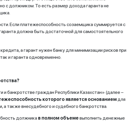
но с должником. То есть размер дохода гаранта не
щика.
ности. Если платежеспособность созаемщика суммируется с
гаранта должна быть достаточной для самостоятельного
редита, а гарант нужен банку для минимизации рисков при
так и гаранта одновременно.
ротства?
и и банкротстве граждан Республики Казахстан» (далее –
тежеспособность которого
является основанием
для
 а также внесудебного и судебного банкротства.
обность должника
в полном объеме
выполнить денежные