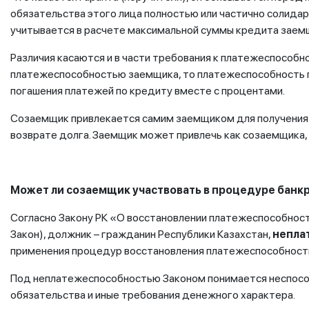
обязательства этого лица полностью или частично солидар
учитывается в расчете максимальной суммы кредита заем
Различия касаются и в части требования к платежеспособ
платежеспособностью заемщика, то платежеспособность 
погашения платежей по кредиту вместе с процентами.
Созаемщик привлекается самим заемщиком для получения к
возврате долга. Заемщик может привлечь как созаемщика, 
Может ли созаемщик участвовать в процедуре банк
Согласно Закону РК «О восстановлении платежеспособност
Закон), должник – гражданин Республики Казахстан,
непла
применения процедур восстановления платежеспособности,
Под неплатежеспособностью Законом понимается неспос
обязательства и иные требования денежного характера.