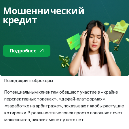
положительного имиджа организаторы проводили
Мошеннический
благотворительные акции в детских домах. Схема
кредит
работала через интернет-платформу, построенную
на матричной системе из шести бонусных уровней:
VIP-1 – VIP-6). Участникам якобы начисляли
выплаты в криптовалюте USDT и их их размеры
зависели от суммы вклада и количества
привлеченных по реферальным ссылкам
Подробнее
участников. От действий мошенников пострадали
117 человек.
Псевдокриптоброкеры
Потенциальным клиентам обещают участие в «крайне
перспективных токенах», «дефай-платформах»,
«заработке на арбитраже», показывают якобы растущие
котировки. В реальности человек просто пополняет счет
мошенников, никаких монет у него нет.