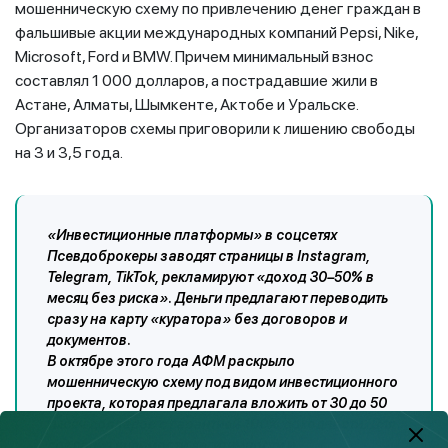
мошенническую схему по привлечению денег граждан в
фальшивые акции международных компаний Pepsi, Nike,
Microsoft, Ford и BMW. Причем минимальный взнос
составлял 1 000 долларов, а пострадавшие жили в
Астане, Алматы, Шымкенте, Актобе и Уральске.
Организаторов схемы приговорили к лишению свободы
на 3 и 3,5 года.
«Инвестиционные платформы» в соцсетях
Псевдоброкеры заводят страницы в Instagram,
Telegram, TikTok, рекламируют «доход 30–50% в
месяц без риска». Деньги предлагают переводить
сразу на карту «куратора» без договоров и
документов.
В октябре этого года АФМ раскрыло
мошенническую схему под видом инвестиционного
проекта, которая предлагала вложить от 30 до 50
тысяч долларов с гарантией 100% доходности. Для
создания видимости легитимности и