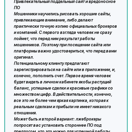
Привлекательный поддельный сайт и вредоносное
ПО
Мошенники научились рисовать хорошие сайты,
привлекающие внимание, либо делают
практически точную копию официальных брокеров
и компаний. С первого взгляда человек не сразу
поймет, что перед ним результат работы
мошенников. Поэтому при посещении сайта или
платформы важно удостовериться, что перед вами
оригинал.
Потенциальному клиенту предлагают
зарегистрироваться на сайте или в приложении, и,
конечно, пополнить счет. Первое время человек
будет видеть в личном кабинете якобы растущий
баланс, успешные сделки и красивые графики со
множеством цифр. В действительности, конечно,
все это не более чем яркая картинка, которая к
реальным сделкам и прибыли не имеет никакого
отношения.
Может быть и второй вариант: лжеброкеры
попросят вас установить стороннее ПО под
предлогом, что это нужно для успешной работы.