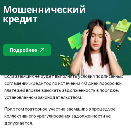
Мошеннический
приостанавливают взыскание задолженности по
кредитам, включенным в процедуру урегулирования.
кредит
Далее заемщик вносит платежи по единому графику, а
платформа распределяет деньги между кредиторами
пропорционально размеру задолженности.
Подробнее
Информация о применении процедуры коллективного
урегулирования и ее завершении будет направляться
кредиторами в кредитные бюро.
Если заемщик не будет выполнять условия подписанных
соглашений, кредитор по истечении 40 дней просрочки
платежей вправе взыскать задолженность в порядке,
установленном законодательством.
При этом повторное участие заемщика в процедуре
коллективного урегулирования задолженности не
допускается.