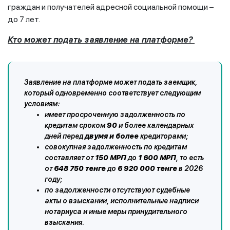
граждан и получателей адресной социальной помощи –
до 7 лет.
Кто может подать заявление на платформе?
Заявление на платформе может подать заемщик,
который одновременно соответствует следующим
условиям:
имеет просроченную задолженность по
кредитам сроком
90
и более календарных
дней перед
двумя и более
кредиторами;
совокупная задолженность по кредитам
составляет от
150 МРП
до
1 600 МРП
, то есть
от
648 750 тенге
до
6 920 000 тенге
в 2026
году;
по задолженности отсутствуют судебные
акты о взыскании, исполнительные надписи
нотариуса и иные меры принудительного
взыскания.