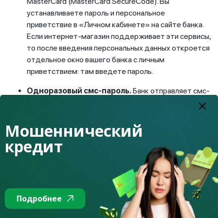
MasterCard (MasterCard SecureCode). Вы
устанавливаете пароль и персональное
приветствие в «Личном кабинете» на сайте банка.
Если интернет-магазин поддерживает эти сервисы,
то после введения персональных данных откроется
отдельное окно вашего банка с личным
приветствием: там введете пароль.
Одноразовый смс-пароль.
Банк отправляет смс-
сообщение с цифровым кодом на ваш телефон для
подтверждения интернет-транзакции. Это еще
Мошеннический
один способ защитить платеж: если мошенник
захочет оплатить покупку с вашей карты, то не
кредит
сможет это сделать без вашего мобильного
телефона. Банк генерирует уникальную комбинацию
цифр для каждого платежа. Этот код
действителен только один раз.
Подробнее
Виртуальная карта.
Откройте специальную карту
для онлайн-покупок, чтобы не переживать за свои