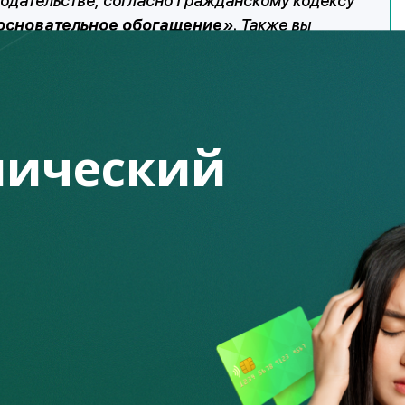
нодательстве, согласно Гражданскому кодексу
основательное обогащение»
. Также вы
ние вашими деньгами по действующей ставке
я этого нужно направить досудебную
 перевода (выписку из банка) и подать
ический
т процесс может занять несколько месяцев.