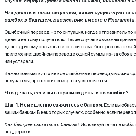
случае, вернуть деньги бывает сложно, особенно есл
Что делать в таких ситуациях, какие существуют сп
ошибок в будущем, рассмотрим вместе с
Fingramota
.
Ошибочный перевод – это ситуация, когда отправитель по
деньги не тому получателю. Такие случаи возможны при вв
денег другому пользователю в системе быстрых платежей 
приложение; двойном переводе одной суммы из-за сбоя в 
или устарели.
Важно понимать, что не все ошибочные переводы можно сра
получателя, процесс их возврата усложняется.
Что делать, если вы отправили деньги по ошибке?
Шаг 1.
Немедленно свяжитесь с банком.
Если вы обнар
вашим банком. В некоторых случаях, особенно если перево
Как быстрее связаться с банком?
Используйте чат в мобил
поддержки.