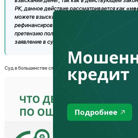
взыскании денег, так как в действующем зако
РК, данное действие рассматривается как
«не
можете взыскать вознаграждение за пользова
рефинансирования Национального Банка РК. Дл
претензию получателю, собрать доказательства
заявление в суд.
Мошенн
кредит
Суд в большинстве случаев обяжет вернуть деньги, но это
Подробнее