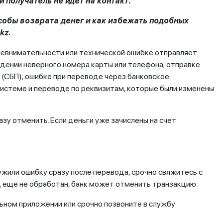
и получатель не идет на контакт.
особы возврата денег и как избежать подобных
kz
.
 невнимательности или технической ошибке отправляет
едении неверного номера карты или телефона; отправке
(СБП); ошибке при переводе через банковское
системе и переводе по реквизитам, которые были изменены
зу отменить. Если деньги уже зачислены на счет
ужили ошибку сразу после перевода, срочно свяжитесь с
д еще не обработан, банк может отменить транзакцию.
ьном приложении или срочно позвоните в службу