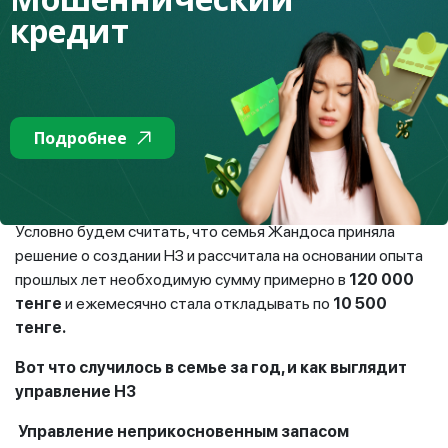
11
ремонт отопления
13 000
кредит
12
-
0
Итог
1
2
0 000
Подробнее
ДАВАЙТЕ ПОСЧИТАЕМ НЕПРИКОСНОВЕННЫЙ
ЗАПАС СЕМЬИ ЖАНДОСА:
Условно будем считать, что семья Жандоса приняла
решение о создании НЗ и рассчитала на основании опыта
прошлых лет необходимую сумму примерно в
120 000
тенге
и ежемесячно стала откладывать по
10 500
тенге.
Вот что случилось в семье за год, и как выглядит
управление НЗ
Управление неприкосновенным запасом