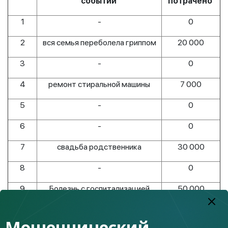
событий
потрачено
1
-
0
2
вся семья переболела гриппом
20 000
3
-
0
4
ремонт стиральной машины
7 000
5
-
0
6
-
0
7
свадьба родственника
30 000
8
-
0
9
Болезнь с госпитализацией
50 000
10
-
0
Мошеннический