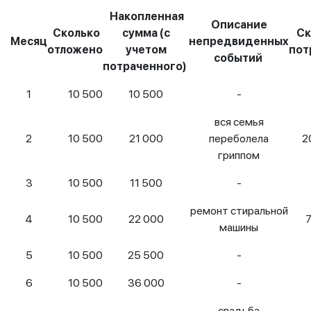
Накопленная
Описание
Сколько
сумма (с
Ск
Месяц
непредвиденных
отложено
учетом
пот
событий
потраченного)
1
10 500
10 500
-
вся семья
2
10 500
21 000
переболела
2
гриппом
3
10 500
11 500
-
ремонт стиральной
4
10 500
22 000
машины
5
10 500
25 500
-
6
10 500
36 000
-
свадьба