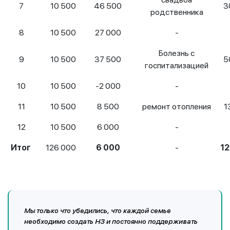
7
10 500
46 500
3
родственника
8
10 500
27 000
-
Болезнь с
9
10 500
37 500
5
госпитализацией
10
10 500
-2 000
-
11
10 500
8 500
ремонт отопления
1
12
10 500
6 000
-
Итог
126 000
6 000
-
12
Мы только что убедились, что каждой семье
необходимо создать НЗ и постоянно поддерживать