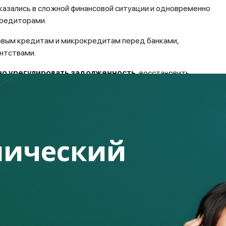
казались в сложной финансовой ситуации и одновременно
кредиторами.
овым кредитам и микрокредитам перед банками,
нтствами.
о урегулировать задолженность,
восстановить
ия финансового положения.
льно обращаться
к каждому кредитору отдельно
, вести
ности. Теперь достаточно
подать одно заявление
,
которыми у заемщика имеются обязательства.
ический
щики, которые
одновременно
роком
90 и более календарных дней;