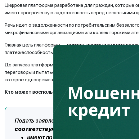
Цифровая платформа разработана для граждан, которые о
имеют просроченную задолженность перед несколькими 
Речь идет о задолженности по потребительским беззалог
микрофинансовыми организациями или коллекторскими аге
Главная цель платформы —
помочь заемщику комплексн
платежеспособность и не допустить дальнейшего ухудшен
До запуска платформы человеку приходилось самостояте
переговоры и пытаться договориться с каждым по отдель
которое одновременно рассмотрят все кредиторы, перед 
Мошенн
Кто может воспользоваться процедурой
кредит
Подать заявление на платформе могут заем
соответствуют следующим условиям:
имеют просроченную задолженность с