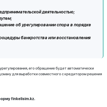
редпринимательской деятельностью;
утем;
лашение об урегулировании спора в порядке
роцедуры банкротства или восстановления
 урегулирования, его обращение будет автоматически
дсману для выработки совместного с кредитором решения
рму finkelisim.kz.