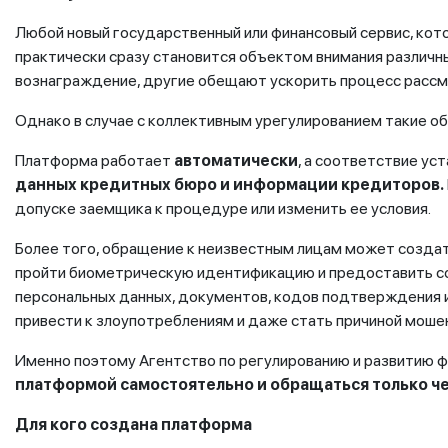
Любой новый государственный или финансовый сервис, ко
практически сразу становится объектом внимания различн
вознаграждение, другие обещают ускорить процесс рассм
Однако в случае с коллективным урегулированием такие об
Платформа работает
автоматически
, а соответствие у
данных кредитных бюро и информации кредиторов.
допуске заемщика к процедуре или изменить ее условия.
Более того, обращение к неизвестным лицам может создат
пройти биометрическую идентификацию и предоставить сог
персональных данных, документов, кодов подтверждения 
привести к злоупотреблениям и даже стать причиной моше
Именно поэтому Агентство по регулированию и развитию
платформой самостоятельно
и обращаться только ч
Для кого создана платформа