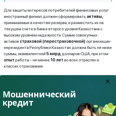
Для защиты интересов потребителей финансовых услуг
иностранный филиал должен сформировать
активы,
принимаемые в качестве резерва, и разместить их на
текущем счете в банке второго уровня Казахстана с
высоким уровнем надежности. Сумма совокупных
активов
страховой (перестраховочной)
организации-
нерезидента Республики Казахстан должна быть не ниже
суммы, эквивалентной
5 млрд
долларов США, при этом
опыт
работы - не менее
10 лет
во всех отраслях и
классах страхования.
Филиал страховой организации-нерезидента может
осуществлять страховую деятельность по отрасли
общего страхования или страхования жизни, а также
Мошеннический
деятельность по перестрахованию, аналогичную для
кредит
казахстанских страховых компаний при условии
получения соответствующих лицензий.