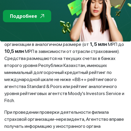
Пруденциальное регулирование филиалов
страховых
(перестраховочных) организаций-
Подробнее
нерезидентов
предусматривает установление
Минимального размера АПР вместо требуемого
Минимального размера уставного капитала для вновь
создаваемой страховой (перестраховочной)
организации в аналогичном размере (от
1, 5 млн
МРП до
10,5 млн
МРП в зависимости от отрасли страхования).
Средства размещаются на текущих счетах в банках
второго уровня Республики Казахстан, имеющих
минимальный долгосрочный кредитный рейтинг по
международной шкале не ниже «ВВ+» рейтингового
агентства Standard & Poors или рейтинг аналогичного
уровня рейтинговых агентств Moody's Investors Service и
Fitch.
При проведении проверки деятельности филиала
страховой организации-нерезидента, Агентство вправе
получать информацию у иностранного органа