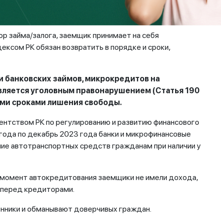
емесячные платежи за граждан, и, по информации
делы Республики Казахстан.
р займа/залога, заемщик принимает на себя
ексом РК обязан возвратить в порядке и сроки,
 банковских займов, микрокредитов на
вляется уголовным правонарушением (Статья 190
ыми сроками лишения свободы.
ентством РК по регулированию и развитию финансового
2 года по декабрь 2023 года банки и микрофинансовые
ие автотранспортных средств гражданам при наличии у
а момент автокредитования заемщики не имели дохода,
 перед кредиторами.
нники и обманывают доверчивых граждан.