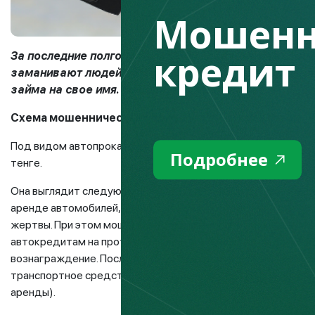
Мошенн
кредит
За последние полгода более 500 казахстанцев ста
заманивают людей якобы гарантированным приобре
займа на свое имя.
Fingramota.kz расскажет о том, г
Схема мошенничества с транспортным средством
Под видом автопроката мошенники развернули крупную афер
Подробнее
тенге.
Она выглядит следующим образом. Злоумышленники, войдя 
аренде автомобилей, приобретаемых посредством оформле
жертвы. При этом мошенники оплачивают первоначальный 
автокредитам на протяжении нескольких месяцев. За сог
вознаграждение. После того, как жертва попалась на крюч
транспортное средство злоумышленнику без оформления 
аренды).