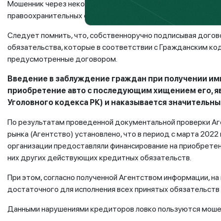
Мошенник через некоторое время перестает оплачивать еж
правоохранительных органов, автомобили вывозятся за пре
Следует помнить, что, собственноручно подписывая догово
обязательства, которые в соответствии с Гражданским код
предусмотренные договором.
Введение в заблуждение граждан при получении ими
приобретение авто с последующим хищением его, я
Уголовного кодекса РК) и наказывается значительн
По результатам проведенной документальной проверки Аг
рынка (Агентство) установлено, что в период с марта 202
организации предоставляли финансирование на приобретен
них других действующих кредитных обязательств.
При этом, согласно полученной Агентством информации, н
достаточного для исполнения всех принятых обязательств
Данными нарушениями кредиторов ловко пользуются моше