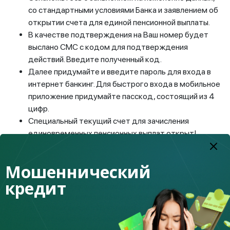
со стандартными условиями Банка и заявлением об
открытии счета для единой пенсионной выплаты.
В качестве подтверждения на Ваш номер будет
выслано СМС с кодом для подтверждения
действий. Введите полученный код.
Далее придумайте и введите пароль для входа в
интернет банкинг. Для быстрого входа в мобильное
приложение придумайте пасскод, состоящий из 4
цифр.
Специальный текущий счет для зачисления
единовременных пенсионных выплат открыт!
Мошеннический
Клиентам «Отбасы банка» специальный счет будет
кредит
открываться в процессе подачи заявки на онлайн-
платформе по использованию единовременных
пенсионных выплат. Платформа будет запущена
после утверждения Правил использования
единовременных пенсионных выплат.