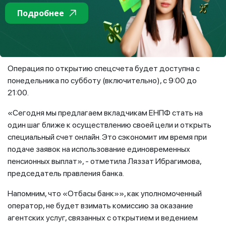
Подробнее
Также открыть спецсчет можно через видеозвонок на
сайте АО «Отбасы банк».
Операция по открытию спецсчета будет доступна с
понедельника по субботу (включительно), с 9:00 до
21:00.
«Сегодня мы предлагаем вкладчикам ЕНПФ стать на
один шаг ближе к осуществлению своей цели и открыть
специальный счет онлайн. Это сэкономит им время при
подаче заявок на использование единовременных
пенсионных выплат», - отметила Ляззат Ибрагимова,
председатель правления банка.
Напомним, что «Отбасы банк»», как уполномоченный
оператор, не будет взимать комиссию за оказание
агентских услуг, связанных с открытием и ведением