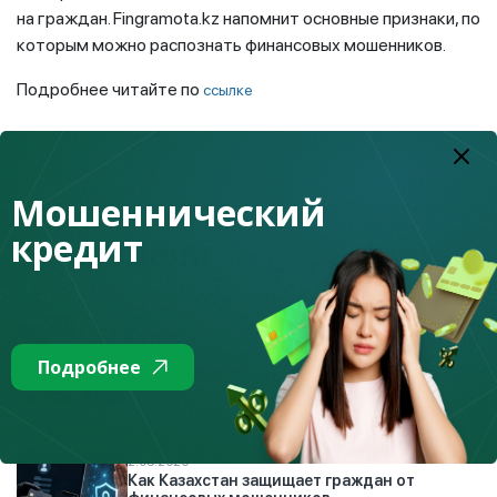
на граждан. Fingramota.kz напомнит основные признаки, по
которым можно распознать финансовых мошенников.
Подробнее читайте по
ссылке
К списку
Мошеннический
кредит
Топ недели
4.08.2026
Автоподставы: как работают мошенники на
дорогах и почему страховка может стать
Подробнее
вашей защитой
2.08.2026
Как Казахстан защищает граждан от