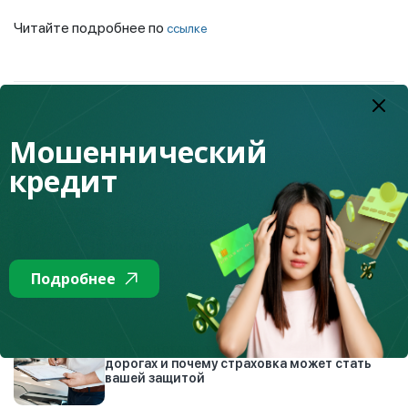
Читайте подробнее по
ссылке
К списку
Мошеннический
Топ недели
кредит
2.08.2026
Как Казахстан защищает граждан от
финансовых мошенников
Подробнее
4.08.2026
Автоподставы: как работают мошенники на
дорогах и почему страховка может стать
вашей защитой