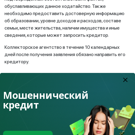
обуславливающих данное ходатайство. Также
необходимо предоставить достоверную информацию
об образовании, уровне доходов и расходов, составе
семьи, месте жительства, наличии имущества и иные
сведения, которые может запросить кредитор.
Коллекторское агентство в течение 10 календарных
дней после получения заявления обязано направить его
кредитору.
Кредитор в течение 15 календарных дней после дня
Мошеннический
получения письменного заявления рассматривает
предложенные условия изменения договора и в
кредит
письменной форме информирует коллекторское
агентство о (об):
- согласии с предложенными изменениями в
договор;
- своих предложениях по изменению условий