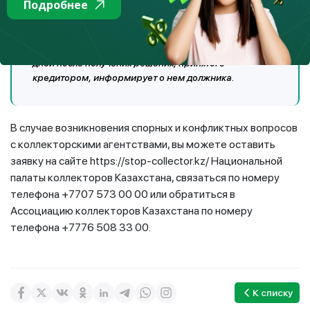
Подробнее
договора;
- отказе в изменении условий договора с указанием
мотивированного обоснования причин такого отказа.
Коллекторское агентство в течение 10 календарных
дней после получения решения, принятого
кредитором, информирует о нем должника.
В случае возникновения спорных и конфликтных вопросов
с коллекторскими агентствами, вы можете оставить
заявку на сайте https://stop-collector.kz/ Национальной
палаты коллекторов Казахстана, связаться по номеру
телефона +7707 573 00 00 или обратиться в
Ассоциацию коллекторов Казахстана по номеру
телефона +7776 508 33 00.
К списку