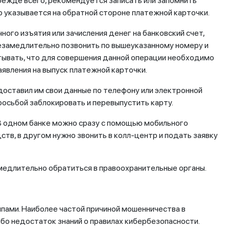
режде всего, рекомендуется записать или запомнить
 указывается на обратной стороне платежной карточки.
ого изъятия или зачисления денег на банковский счет,
замедлительно позвонить по вышеуказанному номеру и
тывать, что для совершения данной операции необходимо
аявления на выпуск платежной карточки.
едоставил им свои данные по телефону или электронной
просьбой заблокировать и перевыпустить карту.
В одном банке можно сразу с помощью мобильного
ств, в другом нужно звонить в колл-центр и подать заявку
медлительно обратиться в правоохранительные органы.
пами. Наиболее частой причиной мошенничества в
бо недостаток знаний о правилах кибербезопасности.