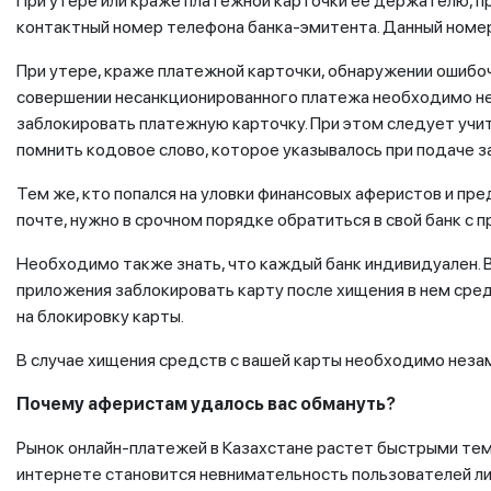
При утере или краже платежной карточки ее держателю, п
контактный номер телефона банка-эмитента. Данный номер
При утере, краже платежной карточки, обнаружении ошибочн
совершении несанкционированного платежа необходимо не
заблокировать платежную карточку. При этом следует учи
помнить кодовое слово, которое указывалось при подаче з
Тем же, кто попался на уловки финансовых аферистов и пр
почте, нужно в срочном порядке обратиться в свой банк с 
Необходимо также знать, что каждый банк индивидуален. 
приложения заблокировать карту после хищения в нем сред
на блокировку карты.
В случае хищения средств с вашей карты необходимо неза
Почему аферистам удалось вас обмануть?
Рынок онлайн-платежей в Казахстане растет быстрыми тем
интернете становится невнимательность пользователей ли