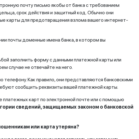
тронную почту письмо якобы от банка с требованием
дельца, срок действия и защитный код. Обычно они
ые карты для предотвращения взлома вашего интернет-
нии почты доменные имена банка, в котором вы
сьбой заполнить форму с данными платежной карты или
м случае не отвечайте на него.
о телефону. Как правило, они представляются банковскими
требуют сообщить реквизиты вашей платежной карты.
е платежных карт по электронной почте или с помощью
тегории сведений, защищаемых законом о банковской
мошенникам или карта утеряна?