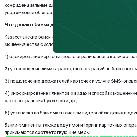
конфиденциальные данные по телефону или посредством по
уведомления об операциях, проводимых на вашем банковс
Что делают банки для защиты своей платежной сис
Казахстанские банки на регулярной и систематической осн
мошенничества с использованием платежных карточек. Сре
1) блокирование карточки после ограниченного количества
2) установление лимита расходных операций по банковском
3) подключение держателей карточек к услуге SMS-опове
4) информирование клиентов о видах и способах мошеннич
распространения буклетов и др.;
5) установка на банкоматы систем видеонаблюдения и дру
Банки-эмитенты также ведут мониторинг карточных операц
принимаются соответствующие меры.