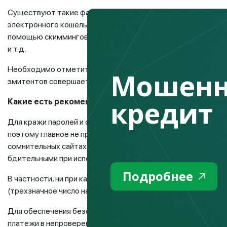
Существуют такие факторы, как: кража личных данных для
электронного кошелька, кража/утеря платежной карточки,
помощью скимминговых устройств, применяемых для сняти
и т.д.
Необходимо отметить, что подавляющая часть мошенничес
Мошенн
эмитентов совершается за рубежом.
кредит
Какие есть рекомендации для защиты от финансов
Для кражи паролей и сбора секретной информации мошенни
поэтому главное не пренебрегать ключевыми требованиями 
сомнительных сайтах реквизиты платежной карточки, оплач
бдительными при использовании интернета.
Подробнее
В частности, ни при каких обстоятельствах не сообщайте
(трехзначное число на обратной стороне) и тем более пар
Для обеспечения безопасности своего банковского счета 
платежи в непроверенных интернет-магазинах и группах в 