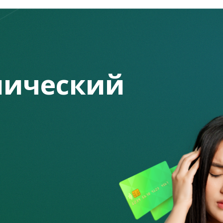
 последующего хищения денег с платежной карточки или
 подделка платежных карточек, а также мошенничество с
я информации с магнитных полос/чипа платежных карточек
ких транзакций с использованием карточек казахстанских
ический
ых злоумышленников?
ки используют спам – рассылки или подставные сайты,
безопасности: не разглашать и не публиковать на
ивать товары и услуги виртуальной картой, быть
 незнакомым людям CVV-код платежной карточки
оли или коды верификации от любых платежных сервисов.
или электронного кошелька не рекомендуется совершать
соцсетях, ни в коем случае нельзя сообщать третьим лицам