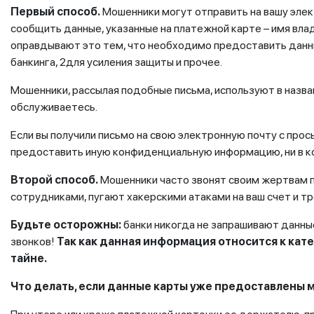
Первый способ.
Мошенники могут отправить на вашу элек
сообщить данные, указанные на платежной карте – имя вла
оправдывают это тем, что необходимо предоставить данн
банкинга, 2для усиления защиты и прочее.
Мошенники, рассылая подобные письма, используют в назва
обслуживаетесь.
Если вы получили письмо на свою электронную почту с про
предоставить иную конфиденциальную информацию, ни в кое
Второй способ.
Мошенники часто звонят своим жертвам п
сотрудниками, пугают хакерскими атаками на ваш счет и 
Будьте осторожны:
банки никогда не запрашивают данны
звонков!
Так как данная информация относится к ка
тайне.
Что делать, если данные карты уже предоставлены 