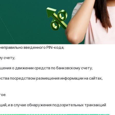
чты и обязательно подключите e-mail- и SMS-
ком счете/электронном кошельке.-
темы?
ове проводят различные мероприятия для снижения риска
ди них
 неправильно введенного PIN-кода;
у счету;
щения о движении средств по банковскому счету;
ества посредством размещения информации на сайтах,
гое.
ий, и в случае обнаружения подозрительных транзакций