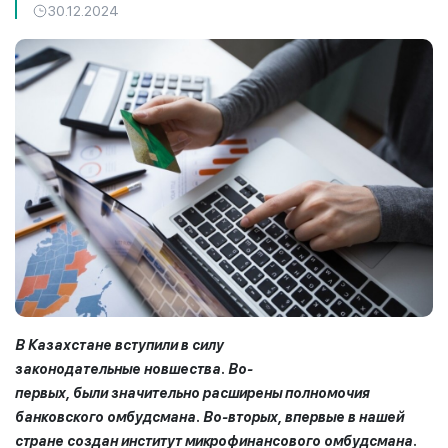
30.12.2024
В
Казахстане
вступили в силу
законодательны
е
новшества
. Во-
первых,
были
значительно
расширены полномочия
банковского омбудсмана
. Во-вторых,
впервые в нашей
стране создан институт
микрофинансового омбудсмана.