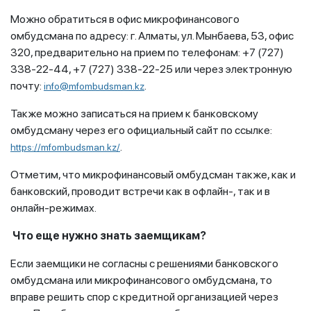
Можно обратиться в офис микрофинансового
омбудсмана по адресу: г. Алматы, ул. Мынбаева, 53, офис
320, предварительно на прием по телефонам: +7 (727)
338-22-44, +7 (727) 338-22-25 или через электронную
почту:
.
info
@
mf
ombudsman.kz
Также можно записаться на прием к банковскому
омбудсману через его официальный сайт по ссылке:
.
https://mfombudsman.kz/
Отметим, что микрофинансовый омбудсман также, как и
банковский, проводит встречи как в офлайн-, так и в
онлайн-режимах.
Что еще нужно знать заемщикам?
Если заемщики не согласны с решениями банковского
омбудсмана или микрофинансового омбудсмана, то
вправе решить спор с кредитной организацией через