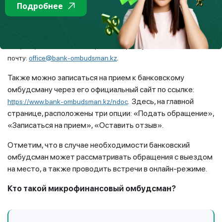
Подробнее
Можно обратиться в офис банковского омбудсмана по адресу:
г. Алматы, ул. Айманова, 124, офис 301, предварительно на
прием по телефонам: +7 (727) 261-22-16, +7 (727) 983-30-16,
+7 (708) 983-30-16 или через электронную
.
почту:
office@bank-ombudsman.kz
Также можно записаться на прием к банковскому
омбудсману через его официальный сайт по ссылке:
. Здесь, на главной
https://www.bank-ombudsman.kz/ndoc
странице, расположены три опции: «Подать обращение»,
«Записаться на прием», «Оставить отзыв».
Отметим, что в случае необходимости банковский
омбудсман может рассматривать обращения с выездом
на место, а также проводить встречи в онлайн-режиме.
Кто такой микрофинансовый омбудсман?