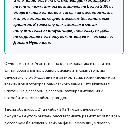
Это отразилось и на статистике: доля обращений
по ипотечным займам составляла не более 30% от
общего числа запросов, тогда как основная часть
жалоб касалась потребительских беззалоговых
кредитов. В таких случаях заемщики могли
получить только консультации, поскольку их дела
не подпадали под нашу компетенцию», - объясняет
Дархан Нурпеисов.
С учетом этого, Агентство по регулированию и развитию
финансового рынка решило расширить компетенцию
банковского омбудсмана на разногласия, возникающие из
всех видов договоров банковского займа. Это включает
ипотечные договоры, договоры автокредитования и
потребительские займы граждан.
Таким образом, с 21 декабря 2024 года банковский
омбудсман уполномочен рассматривать разногласия по всем
договорам банковских займов физических лиц с правом