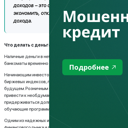
доходов – это основа финансового успеха. Изб
Мошенн
экономить, откладывать деньги, рассмотрите 
дохода.
кредит
Что делать с деньгами?
Наличные деньги в небольшом количестве должны быть всег
банкоматы временно не будут работать, или произойдут и
Подробнее
Начинающим инвесторам, людям без опыта инвестирования
биржевых индексов, лучше оставить это дело профессиона
будущем. Розничным инвесторам со сбалансированным пор
привести к необдуманным сделкам и негативно повлиять н
придерживаться долгосрочных ориентиров и стратегии, к
обучающие программы по теме инвестирования можно на са
Одним из надежных источников вложений средств является
финансового рынка и поддержания привлекательности тен