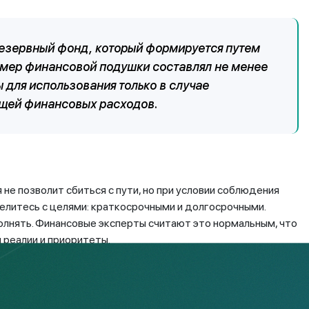
резервный фонд, который формируется путем
змер финансовой подушки составлял не менее
 для использования только в случае
щей финансовых расходов.
не позволит сбиться с пути, но при условии соблюдения
елитесь с целями: краткосрочными и долгосрочными.
олнять. Финансовые эксперты считают это нормальным, что
 реалии и приоритеты.
лан и помните, что планирование расходов и