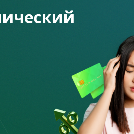
авляйтесь от ненужных трат, начните
ический
различные способы получения пассивного
да под рукой, можно хранить их в разной валюте. Вдруг
ные непредвиденные обстоятельства.
 на фондовом рынке, которых привлекает падение
льным трейдерам, чтобы не испытать разочарование в
тфелем не следует поддаваться эмоциям, которые могут
а финансовые результаты инвестиций в будущем. Разумнее
оторые фундаментально привлекательны. Посмотреть
йте Fingramota.kz
в разделе «Мультимедиа».
 банковский депозит. Для обеспечения стабильности
говых депозитов Нацбанк совместно с Правительством