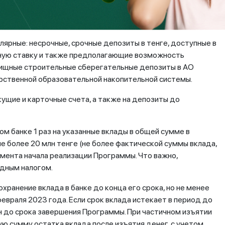
тривающую начисление компенсации (премии) по
ярные: несрочные, срочные депозиты в тенге, доступные в
ную ставку и также предполагающие возможность
илищные строительные сберегательные депозиты в АО
арственной образовательной накопительной системы.
ущие и карточные счета, а также на депозиты до
м банке 1 раз на указанные вклады в общей сумме в
не более 20 млн тенге (не более фактической суммы вклада,
омента начала реализации Программы. Что важно,
дным налогом.
ранение вклада в банке до конца его срока, но не менее
евраля 2023 года. Если срок вклада истекает в период до
 до срока завершения Программы. При частичном изъятии
ю сумму остатка вклада после изъятия денег, с учетом