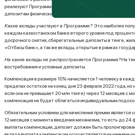
реализуют Программу защиты тенговых вкладов, предусма
депозитам физических лиц за счет средств бюджета.
Какие вклады участвуют в Программе?
Это наиболее попул
каждом казахстанском банке второго уровня под процент
досрочного снятия, сберегательные депозиты в тенге, ж
«Отбасы банк», а также вклады, открытые в рамках госуд
На какие вклады не распространяется Программа?
На тек
востребования и условные депозиты.
Компенсация в размере 10% начисляется 1 человеку в каждо
пределах остатков на конец дня 23 февраля 2022 года, но 
если она не превышает 20 млн тенге) через 12 месяцев с м
компенсация не будет облагаться индивидуальным подохо
Обязательным условием для начисления премии является сох
12 месяцев с момента введения механизма, то есть до 24 ф
выплаты компенсации, депозит должен быть пролонгирован
вклада выплата компенсации осуществляется на наименьшу