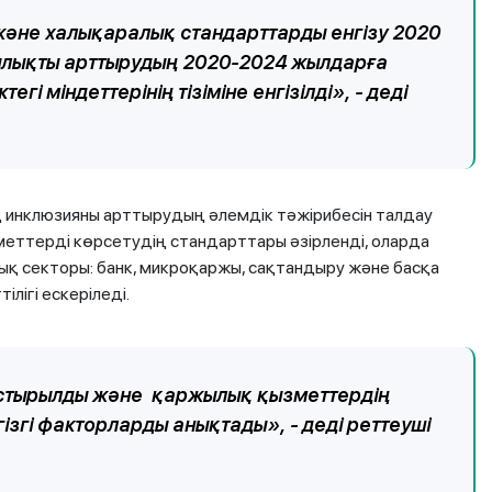
әне халықаралық стандарттарды енгізу 2020
ылықты арттырудың 2020-2024 жылдарға
 міндеттерінің тізіміне енгізілді», - деді
қ инклюзияны арттырудың әлемдік тәжірибесін талдау
меттерді көрсетудің стандарттары әзірленді, оларда
қ секторы: банк, микроқаржы, сақтандыру және басқа
лігі ескеріледі.
астырылды және қаржылық қызметтердің
гізгі факторларды анықтады», - деді реттеуші