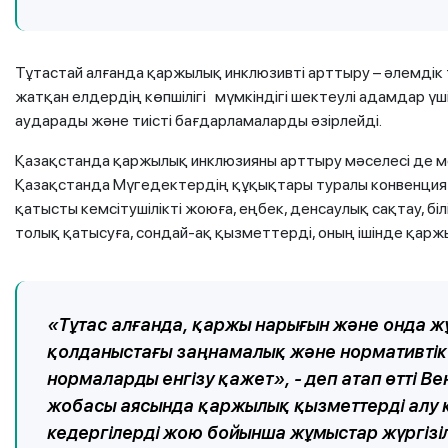
Тұтастай алғанда қаржылық инклюзивті арттыру – әлемдік
жатқан елдердің көпшілігі мүмкіндігі шектеулі адамдар ү
аударады және тиісті бағдарламаларды әзірлейді.
Қазақстанда қаржылық инклюзияны арттыру мәселесі де ме
Қазақстанда Мүгедектердің құқықтары туралы конвенция
қатысты кемсітушілікті жоюға, еңбек, денсаулық сақтау, бі
толық қатысуға, сондай-ақ қызметтерді, оның ішінде қарж
«Тұтас алғанда, қаржы нарығын және онда жұ
қолданыстағы заңнамалық және нормативтік қ
нормаларды енгізу қажет», - деп атап өтті 
жобасы аясында қаржылық қызметтерді алу
кедергілерді жою бойынша жұмыстар жүргізі