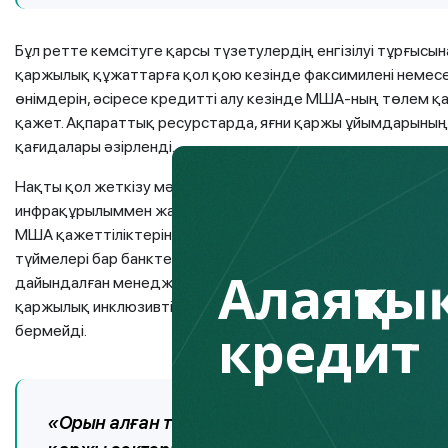
Бұл ретте кемсітуге қарсы түзетулердің енгізілуі тұрғысы
қаржылық құжаттарға қол қою кезінде факсимилені немесе 
өнімдерін, әсіресе кредитті алу кезінде МША-ның төлем 
қажет. Ақпараттық ресурстарда, яғни қаржы ұйымдарының
қағидалары әзірленді.
Нақты қол жеткізу мәселесі де шешілмей қалып отыр, қар
инфрақұрылыммен жабдықталмаған. Осыған байланысты «қ
МША қажеттіліктеріне толық сәйкес келетін: қажетті ста
түймелері бар банктердің бөлімшелері белгіленген, ал кө
Алаяқтық
дайындалған менеджердің жеке қызмет көрсетуі көзделген. 
қаржылық инклюзивтік және қаржылық қызметтердің қолжет
кредит
бермейді.
«Орын алған тосқауылдарды жою үшін мемлек