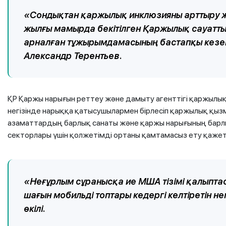
«Сондықтан қаржылық инклюзияны арттыру ж
жылғы мамырда бекітілген Қаржылық сауатт
арналған тұжырымдамасының бастапқы кезектегі
Александр Терентьев.
ҚР Қаржы нарығын реттеу және дамыту агенттігі қаржылы
негізінде нарыққа қатысушылармен бірлесіп қаржылық қыз
азаматтардың барлық санаты және қаржы нарығының барлы
секторлары үшін қолжетімді ортаны қамтамасыз ету қажетті
«Неғұрлым сұранысқа ие МША тізімі қалыпт
шағын мобильді топтары кедергі келтіретін не
өкілі.