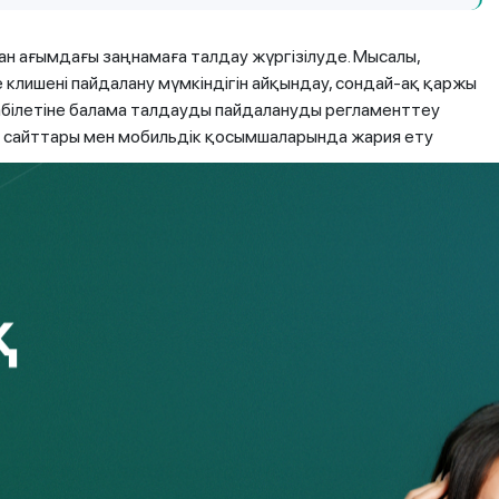
нан ағымдағы заңнамаға талдау жүргізілуде. Мысалы,
клишені пайдалану мүмкіндігін айқындау, сондай-ақ қаржы
қабілетіне балама талдауды пайдалануды регламенттеу
 сайттары мен мобильдік қосымшаларында жария ету
жы ұйымдарының барлық бөлімшесі бірдей қажетті
аржылық қолжетімділік картасы» қалыптастырылды, онда
ндарттарға сәйкес пандустары, қызметкерлерді шақыру
птеген бөлімшелерде мүгедек адамдар үшін арнайы
Бірақ, өкінішке қарай, тіпті осы шаралардың өзі
імділігін қамтамасыз ету жөнінде айтуға мүмкіндік
еттік органдардың ғана емес, сондай-ақ