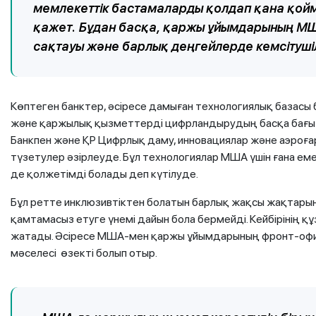
мемлекеттік бастамаларды қолдап қана қойм
қажет. Бұдан басқа, қаржы ұйымдарының МША
сақтауы және барлық деңгейлерде кемсітушіл
Көптеген банктер, әсіресе дамыған технологиялық базасы 
және қаржылық қызметтерді цифрландырудың басқа бағытт
Банкпен және ҚР Цифрлық даму, инновациялар және аэроғары
түзетулер әзірлеуде. Бұл технологиялар МША үшін ғана ем
де қолжетімді болады деп күтілуде.
Бұл ретте инклюзивтіктен болатын барлық жақсы жақтары
қамтамасыз етуге үнемі дайын бола бермейді. Кейбірінің құ
жатады. Әсіресе МША-мен қаржы ұйымдарының фронт-офи
мәселесі өзекті болып отыр.