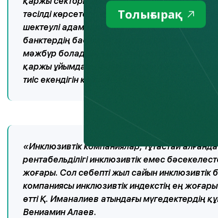
қаржы секторының өкілдерінің жаттыққан ж
Толығырақ
тәсілді көрсетеді. Инфрақұрылым және қолжеті
шектеулі адамдарға қаржылық қызмет көрсет
банктердің басшылығы, реттеушісі немесе со
мәжбүр болады», - деп атап өтті Александр Т
қаржы ұйымдарының инклюзивті жылжытуға жә
тиіс екендігін көрсетеді».
«Инклюзивтік компаниялар, тұтастай алғанда
рентабельділігі инклюзивтік емес бәсекелес
жоғары. Сол себепті жыл сайын инклюзивтік б
компаниясы инклюзивтік индекстің ең жоғары 
өтті Қ. Иманалиев атындағы мүгедектердің қ
Вениамин Алаев.