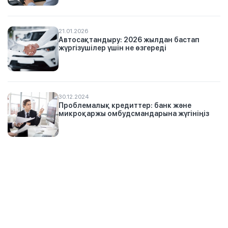
21.01.2026
Автосақтандыру: 2026 жылдан бастап
жүргізушілер үшін не өзгереді
30.12.2024
Проблемалық кредиттер: банк және
микроқаржы омбудсмандарына жүгініңіз