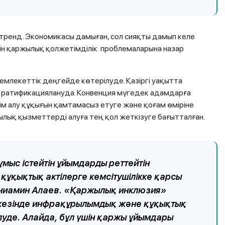
 тренд. Экономикасы дамыған, сол сияқты дамып келе
шін қаржылық қолжетімділік проблемаларына назар
млекеттік деңгейде көтерілуде. Қазіргі уақытта
 ратификациялануда. Конвенция мүгедек адамдарға
лім алу құқығын қамтамасыз етуге және қоғам өміріне
ылық қызметтерді алуға тең қол жеткізуге бағытталған.
мыс істейтін ұйымдарды реттейтін
ұқықтық актілерге кемсітушілікке қарсы
Вениамин Алаев. «Қаржылық инклюзия»
 кезінде инфрақұрылымдық және құқықтық
луде. Алайда, бұл үшін қаржы ұйымдары