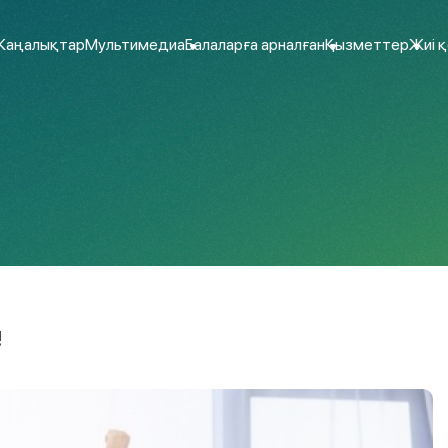
аңалықтар
Мультимедиа
Балаларға арналған
Қызметтер
Жиі 
!