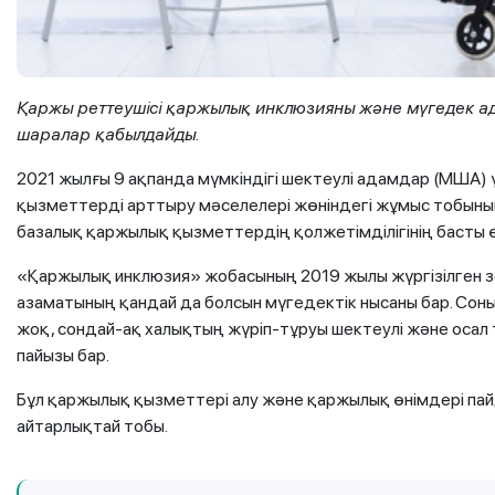
Қаржы реттеушісі қаржылық инклюзияны және мүгедек а
шаралар қабылдайды.
2021 жылғы 9 ақпанда мүмкіндігі шектеулі адамдар (МША)
қызметтерді арттыру мәселелері жөніндегі жұмыс тобыны
базалық қаржылық қызметтердің қолжетімділігінің басты 
«Қаржылық инклюзия» жобасының 2019 жылы жүргізілген з
азаматының қандай да болсын мүгедектік нысаны бар. Сон
жоқ, сондай-ақ халықтың жүріп-тұруы шектеулі және осал
пайызы бар.
Бұл қаржылық қызметтері алу және қаржылық өнімдері пай
айтарлықтай тобы.