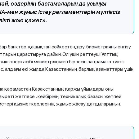
ай, өздерінің бастамаларын да ұсынуы
-мен жұмыс істеу регламенттерін мүлтіксіз
ікті жою қажет».
бар банктер, қашықтан сәйкестендіру, биометрияны енгізу
арын қарастыруға дайын. Ол үшін реттеуші Ұлттық
ш өнеркәсібі министрлігімен бірлесіп заңнамаға тиісті
ес, алдағы екі жылда Қазақстанның барлық азаматтары үшін
на қарамастан Қазақстанның қаржы ұйымдары оны
зыреті жетпесе , кейбірінің техникалық базасы жетпей
стері қызметкерлерінің жұмыс жасау дағдыларының