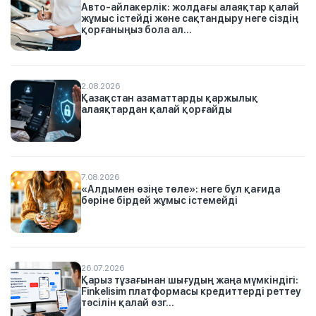
Авто-айлакерлік: жолдағы алаяқтар қалай
жұмыс істейді және сақтандыру неге сіздің
қорғаныңыз бола ал...
2.08.2026
Қазақстан азаматтарды қаржылық
алаяқтардан қалай қорғайды
7.08.2026
«Алдымен өзіңе төле»: неге бұл қағида
бәріне бірдей жұмыс істемейді
26.07.2026
Қарыз тұзағынан шығудың жаңа мүмкіндігі:
Finkelisim платформасы кредиттерді реттеу
тәсілін қалай өзг...