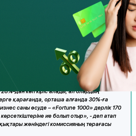
ұмысы қажет. Қаржы ұйымдары қалыпты
мділік мүмкіндігі болған кезде мүмкіндігі
уден тұрақты түрде бас тартылады не
т арқылы сауатты түрде қызмет көрсетуге
ерентьев. «Бұл ретте, әлемдік тәжірибе
не өзінің бизнесін осы бағытта дамытуға
 28%-дан көп кіріс алады, ал олардың
терге қарағанда, орташа алғанда 30%-ға
изнес саны өсуде – «Fortune 1000» дерлік 170
көрсеткіштеріне ие болып отыр», - деп атап
ұқықтары жөніндегі комиссияның төрағасы