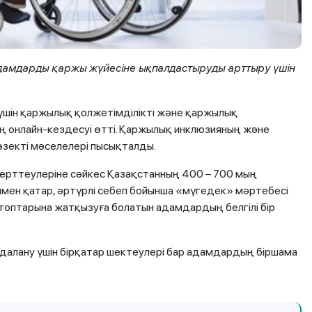
дамдарды қаржы жүйесіне ықпалдастыруды арттыру үшін
 үшін қаржылық қолжетімділікті және қаржылық
ң онлайн-кездесуі өтті. Қаржылық инклюзияның және
өзекті мәселелері пысықталды.
ерттеулеріне сәйкес Қазақстанның 400 – 700 мың
ымен қатар, әртүрлі себеп бойынша «мүгедек» мәртебесі
 топтарына жатқызуға болатын адамдардың белгілі бір
далану үшін бірқатар шектеулері бар адамдардың біршама