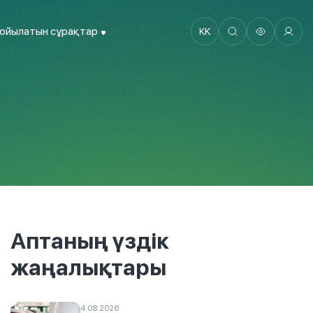
қойылатын сұрақтар
KK
Аптаның үздік
жаңалықтары
4.08.2026